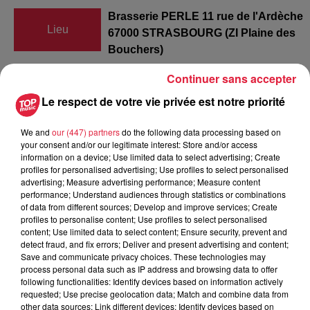
Brasserie PERLE 11 rue de l'Ardèche
Lieu
67000 STRASBOURG (ZI Plaine des
Bouchers)
Continuer sans accepter
Christian Artzner
Le respect de votre vie privée est notre priorité
Organisateur
0689843041
We and
our (447) partners
do the following data processing based on
artznerch@gmail.com
your consent and/or our legitimate interest: Store and/or access
information on a device; Use limited data to select advertising; Create
profiles for personalised advertising; Use profiles to select personalised
advertising; Measure advertising performance; Measure content
performance; Understand audiences through statistics or combinations
Tarif
Gratuit
of data from different sources; Develop and improve services; Create
profiles to personalise content; Use profiles to select personalised
content; Use limited data to select content; Ensure security, prevent and
detect fraud, and fix errors; Deliver and present advertising and content;
Save and communicate privacy choices. These technologies may
Et oui cela fait déjà 10 ans que Perle est à nouveau dans le
process personal data such as IP address and browsing data to offer
paysage alsacien. C'est à la Fête du houblon à Haguenau à
following functionalities: Identify devices based on information actively
l'été 2009 qu'a été percé le premier fût de la nouvelle Perle
requested; Use precise geolocation data; Match and combine data from
other data sources; Link different devices; Identify devices based on
une Pils subtile et savoureuse. Depuis la gamme s'est bien