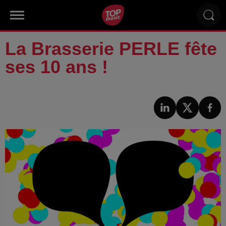
La Brasserie PERLE fête
ses 10 ans !