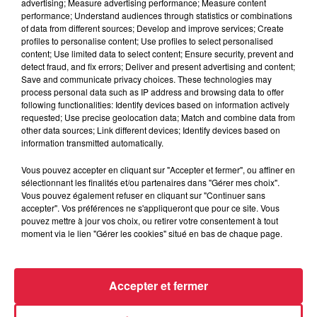
advertising; Measure advertising performance; Measure content
performance; Understand audiences through statistics or combinations
of data from different sources; Develop and improve services; Create
profiles to personalise content; Use profiles to select personalised
du
8 septembre 2019 à 0h00
content; Use limited data to select content; Ensure security, prevent and
Date
detect fraud, and fix errors; Deliver and present advertising and content;
au
8 août 2019 à 0h00
Save and communicate privacy choices. These technologies may
process personal data such as IP address and browsing data to offer
following functionalities: Identify devices based on information actively
requested; Use precise geolocation data; Match and combine data from
other data sources; Link different devices; Identify devices based on
Lieu
WITTISHEIM (67)
information transmitted automatically.
Vous pouvez accepter en cliquant sur "Accepter et fermer", ou affiner en
sélectionnant les finalités et/ou partenaires dans "Gérer mes choix".
Vous pouvez également refuser en cliquant sur "Continuer sans
Tarif
Gratuit
accepter". Vos préférences ne s'appliqueront que pour ce site. Vous
pouvez mettre à jour vos choix, ou retirer votre consentement à tout
moment via le lien "Gérer les cookies" situé en bas de chaque page.
Accepter et fermer