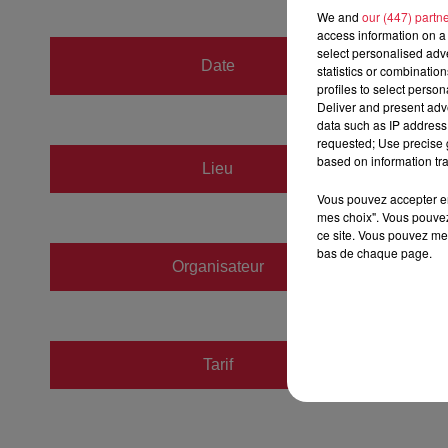
We and
our (447) partn
access information on a 
du
30 
select personalised ad
Date
statistics or combinatio
au
30 
profiles to select person
Deliver and present adv
data such as IP address 
requested; Use precise g
based on information tra
Lieu
STRAS
Vous pouvez accepter en 
mes choix". Vous pouvez
ce site. Vous pouvez met
bas de chaque page.
Organisateur
https:
Tarif
Gratuit