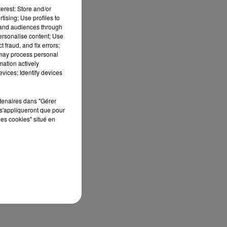
erest: Store and/or
tising; Use profiles to
tand audiences through
personalise content; Use
 fraud, and fix errors;
 may process personal
mation actively
vices; Identify devices
rtenaires dans "Gérer
s'appliqueront que pour
les cookies" situé en