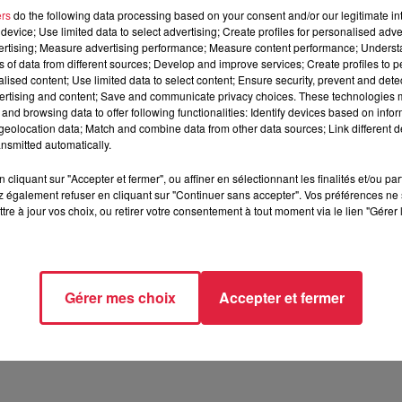
ers
do the following data processing based on your consent and/or our legitimate int
device; Use limited data to select advertising; Create profiles for personalised adver
août 2019 à 0h00
vertising; Measure advertising performance; Measure content performance; Unders
ns of data from different sources; Develop and improve services; Create profiles to 
août 2019 à 0h00
alised content; Use limited data to select content; Ensure security, prevent and detect
ertising and content; Save and communicate privacy choices. These technologies
and browsing data to offer following functionalities: Identify devices based on infor
eolocation data; Match and combine data from other data sources; Link different de
nsmitted automatically.
BOURG (67)
cliquant sur "Accepter et fermer", ou affiner en sélectionnant les finalités et/ou pa
 également refuser en cliquant sur "Continuer sans accepter". Vos préférences ne 
tre à jour vos choix, ou retirer votre consentement à tout moment via le lien "Gérer 
//www.facebook.com/events/753350218456748/
Gérer mes choix
Accepter et fermer