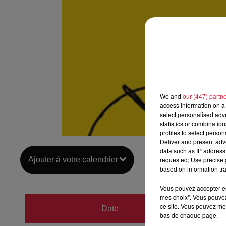
We and
our (447) partn
access information on a 
select personalised ad
statistics or combinatio
profiles to select person
Deliver and present adv
data such as IP address 
Ajouter à votre calendrier
requested; Use precise g
based on information tra
Vous pouvez accepter en 
mes choix". Vous pouvez
du
12 
ce site. Vous pouvez met
Date
bas de chaque page.
au
15 