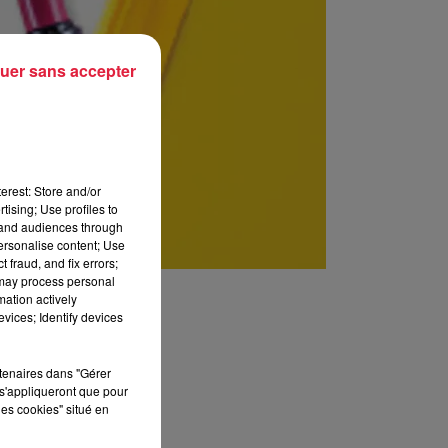
uer sans accepter
erest: Store and/or
tising; Use profiles to
tand audiences through
personalise content; Use
 fraud, and fix errors;
 may process personal
mation actively
vices; Identify devices
rtenaires dans "Gérer
s'appliqueront que pour
les cookies" situé en