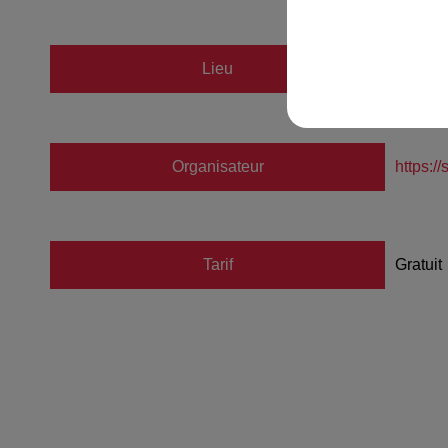
Lieu
SAINT
Organisateur
https:/
Tarif
Gratuit