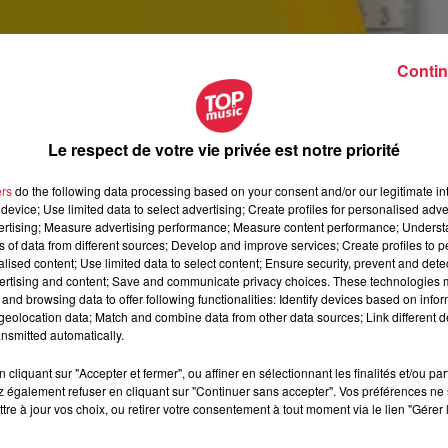
Contin
Le respect de votre vie privée est notre priorité
ers
do the following data processing based on your consent and/or our legitimate int
device; Use limited data to select advertising; Create profiles for personalised adver
vertising; Measure advertising performance; Measure content performance; Unders
ns of data from different sources; Develop and improve services; Create profiles to 
alised content; Use limited data to select content; Ensure security, prevent and detect
ertising and content; Save and communicate privacy choices. These technologies
and browsing data to offer following functionalities: Identify devices based on infor
eolocation data; Match and combine data from other data sources; Link different de
nsmitted automatically.
cliquant sur "Accepter et fermer", ou affiner en sélectionnant les finalités et/ou pa
 également refuser en cliquant sur "Continuer sans accepter". Vos préférences ne 
septembre 2019 à 0h00
tre à jour vos choix, ou retirer votre consentement à tout moment via le lien "Gérer 
septembre 2019 à 0h00