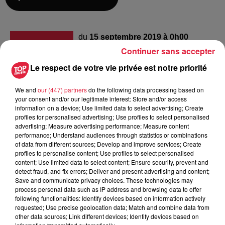
du
15 septembre 2019 à 0h00
Date
Continuer sans accepter
au
15 septembre 2019 à 0h00
Le respect de votre vie privée est notre priorité
We and
our (447) partners
do the following data processing based on
Lieu
your consent and/or our legitimate interest: Store and/or access
bennwihr
information on a device; Use limited data to select advertising; Create
profiles for personalised advertising; Use profiles to select personalised
advertising; Measure advertising performance; Measure content
performance; Understand audiences through statistics or combinations
C R
of data from different sources; Develop and improve services; Create
profiles to personalise content; Use profiles to select personalised
Organisateur
0633043076
content; Use limited data to select content; Ensure security, prevent and
detect fraud, and fix errors; Deliver and present advertising and content;
martial.turlan@calixo.net
Save and communicate privacy choices. These technologies may
process personal data such as IP address and browsing data to offer
following functionalities: Identify devices based on information actively
requested; Use precise geolocation data; Match and combine data from
other data sources; Link different devices; Identify devices based on
Tarif
Gratuit