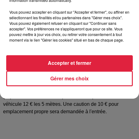
information transmitted automatically.
Vous pouvez accepter en cliquant sur "Accepter et fermer", ou affiner en
sélectionnant les finalités et/ou partenaires dans "Gérer mes choix".
La 28e édition du marché aux puces organisé par le club de
Vous pouvez également refuser en cliquant sur "Continuer sans
accepter". Vos préférences ne s'appliqueront que pour ce site. Vous
football local aura lieu dimanche 15 septembre dans les
pouvez mettre à jour vos choix, ou retirer votre consentement à tout
rues du lotissement ainsi qu'autour de la salle polyvalente et
moment via le lien "Gérer les cookies" situé en bas de chaque page.
du stade. Ouverture de 7 h à 18 h installation des stands à
partir de 6 h. Possibilité de restauration sur place grillades
frites pâtisseries buvette café bretzels et sandwichs.
Accepter et fermer
Renseignements et réservations dès à présent au
06.33.04.30.76 après 18 h. Le formulaire de réservation est
Gérer mes choix
à envoyer accompagné du règlement avant le mercredi 11
septembre. Il est disponible sur le site du FC Bennwihr
(httpfcbennwihr.footeo.com). Prix des emplacements avec
véhicule 12 € les 5 mètres. Une caution de 10 € pour
emplacement propre sera demandée à l'entrée.