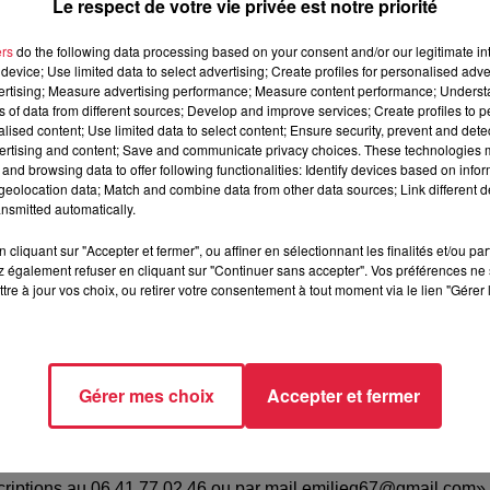
Le respect de votre vie privée est notre priorité
septembre 2019 à 0h00
ers
do the following data processing based on your consent and/or our legitimate int
device; Use limited data to select advertising; Create profiles for personalised adver
vertising; Measure advertising performance; Measure content performance; Unders
ns of data from different sources; Develop and improve services; Create profiles to 
lsheim
alised content; Use limited data to select content; Ensure security, prevent and detect
ertising and content; Save and communicate privacy choices. These technologies
and browsing data to offer following functionalities: Identify devices based on infor
eolocation data; Match and combine data from other data sources; Link different de
 Mey
nsmitted automatically.
70246
cliquant sur "Accepter et fermer", ou affiner en sélectionnant les finalités et/ou pa
 également refuser en cliquant sur "Continuer sans accepter". Vos préférences ne 
q67@gmail.com
tre à jour vos choix, ou retirer votre consentement à tout moment via le lien "Gérer 
Gérer mes choix
Accepter et fermer
hé aux puces le dimanche 29092019 de 8h à 17h. Ouvert aux par
nscriptions au 06.41.77.02.46 ou par mail emilieq67@gmail.com»