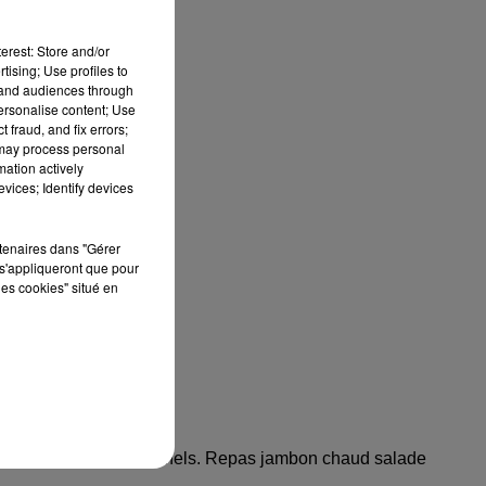
erest: Store and/or
tising; Use profiles to
tand audiences through
personalise content; Use
 fraud, and fix errors;
 may process personal
mation actively
vices; Identify devices
rtenaires dans "Gérer
s'appliqueront que pour
les cookies" situé en
ticuliers et professionnels. Repas jambon chaud salade