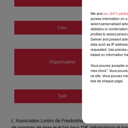
au
29 
We and
our (447) partn
access information on a 
select personalised ad
Lieu
statistics or combinatio
Friedo
profiles to select person
Deliver and present adv
data such as IP address 
requested; Use precise g
Emilie
based on information tra
Organisateur
06417
Vous pouvez accepter en 
mes choix". Vous pouvez
emilie
ce site. Vous pouvez met
bas de chaque page.
Tarif
Gratuit
L' Association Loisirs de Friedolsheim organise un marc
de pommes de terre et éclair pour 10€. Informations et i