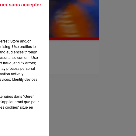
uer sans accepter
erest: Store and/or
tising; Use profiles to
tand audiences through
personalise content; Use
 fraud, and fix errors;
 may process personal
mation actively
vices; Identify devices
rtenaires dans "Gérer
s'appliqueront que pour
les cookies" situé en