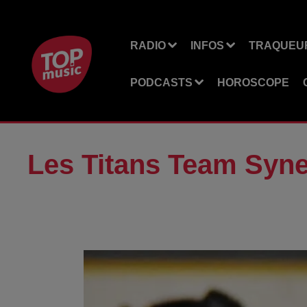
RADIO
INFOS
TRAQUEUR
PODCASTS
HOROSCOPE
Les Titans Team Syne