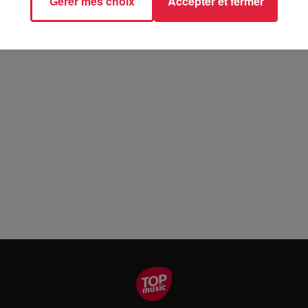
Gérer mes choix
Accepter et fermer
ire Olympique MULHOUSE (68)