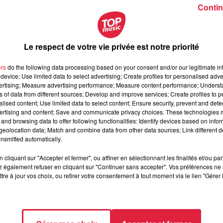
Contin
Le respect de votre vie privée est notre priorité
ers
do the following data processing based on your consent and/or our legitimate int
device; Use limited data to select advertising; Create profiles for personalised adver
vertising; Measure advertising performance; Measure content performance; Unders
ns of data from different sources; Develop and improve services; Create profiles to 
alised content; Use limited data to select content; Ensure security, prevent and detect
ertising and content; Save and communicate privacy choices. These technologies
and browsing data to offer following functionalities: Identify devices based on infor
eolocation data; Match and combine data from other data sources; Link different de
nsmitted automatically.
cliquant sur "Accepter et fermer", ou affiner en sélectionnant les finalités et/ou pa
 également refuser en cliquant sur "Continuer sans accepter". Vos préférences ne 
tre à jour vos choix, ou retirer votre consentement à tout moment via le lien "Gérer 
novembre 2019 à 0h00
novembre 2019 à 0h00