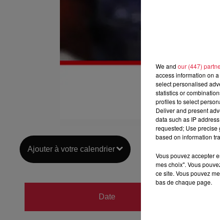
We and
our (447) partn
access information on a 
select personalised ad
statistics or combinatio
profiles to select person
Deliver and present adv
data such as IP address 
requested; Use precise g
based on information tra
Ajouter à votre calendrier
Vous pouvez accepter en 
mes choix". Vous pouvez
ce site. Vous pouvez met
bas de chaque page.
du
16 
Date
au
16 