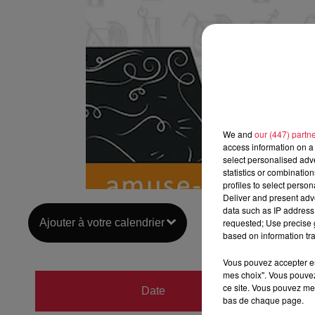
We and
our (447) partn
access information on a 
select personalised ad
statistics or combinatio
profiles to select person
Deliver and present adv
data such as IP address 
Ajouter à votre calendrier
requested; Use precise g
based on information tra
Vous pouvez accepter en 
mes choix". Vous pouvez
du
11 
ce site. Vous pouvez met
Date
bas de chaque page.
au
11 