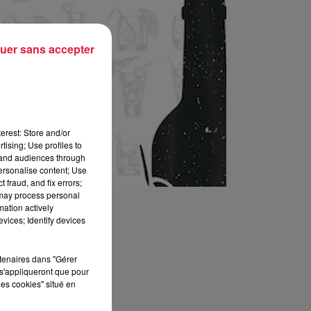
uer sans accepter
erest: Store and/or
tising; Use profiles to
tand audiences through
personalise content; Use
 fraud, and fix errors;
 may process personal
mation actively
vices; Identify devices
rtenaires dans "Gérer
s'appliqueront que pour
les cookies" situé en