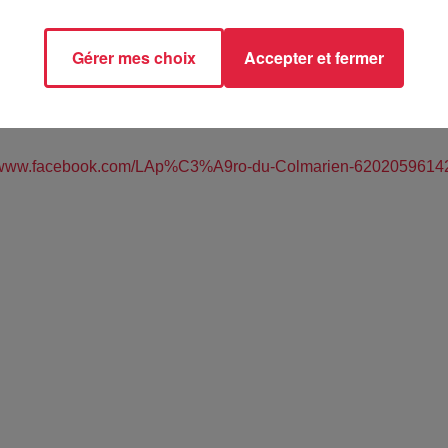
Gérer mes choix
Accepter et fermer
es'on - COLMAR (68)
//www.facebook.com/LAp%C3%A9ro-du-Colmarien-6202059614