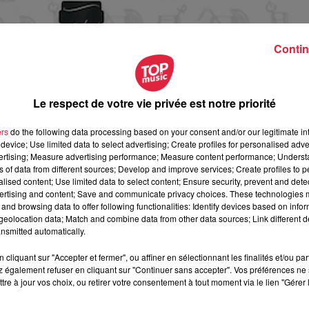
Contin
Le respect de votre vie privée est notre priorité
ers
do the following data processing based on your consent and/or our legitimate int
device; Use limited data to select advertising; Create profiles for personalised adver
vertising; Measure advertising performance; Measure content performance; Unders
ns of data from different sources; Develop and improve services; Create profiles to 
alised content; Use limited data to select content; Ensure security, prevent and detect
ertising and content; Save and communicate privacy choices. These technologies
and browsing data to offer following functionalities: Identify devices based on infor
eolocation data; Match and combine data from other data sources; Link different de
nsmitted automatically.
cliquant sur "Accepter et fermer", ou affiner en sélectionnant les finalités et/ou pa
 également refuser en cliquant sur "Continuer sans accepter". Vos préférences ne 
septembre 2019 à 0h00
tre à jour vos choix, ou retirer votre consentement à tout moment via le lien "Gérer 
septembre 2019 à 0h00