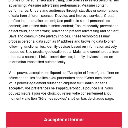
du
25 septembre 2019 à 0h00
advertising; Measure advertising performance; Measure content
Date
performance; Understand audiences through statistics or combinations
au
25 septembre 2019 à 0h00
of data from different sources; Develop and improve services; Create
profiles to personalise content; Use profiles to select personalised
content; Use limited data to select content; Ensure security, prevent and
detect fraud, and fix errors; Deliver and present advertising and content;
Lieu
Save and communicate privacy choices. These technologies may
Le Café Rapp - COLMAR (68)
process personal data such as IP address and browsing data to offer
following functionalities: Identify devices based on information actively
requested; Use precise geolocation data; Match and combine data from
other data sources; Link different devices; Identify devices based on
https://www.facebook.com/LAp%C3%A9r
information transmitted automatically.
Organisateur
du-Colmarien-620205961424885/
Vous pouvez accepter en cliquant sur "Accepter et fermer", ou affiner en
sélectionnant les finalités et/ou partenaires dans "Gérer mes choix".
Vous pouvez également refuser en cliquant sur "Continuer sans
accepter". Vos préférences ne s'appliqueront que pour ce site. Vous
Tarif
Gratuit
pouvez mettre à jour vos choix, ou retirer votre consentement à tout
moment via le lien "Gérer les cookies" situé en bas de chaque page.
Accepter et fermer