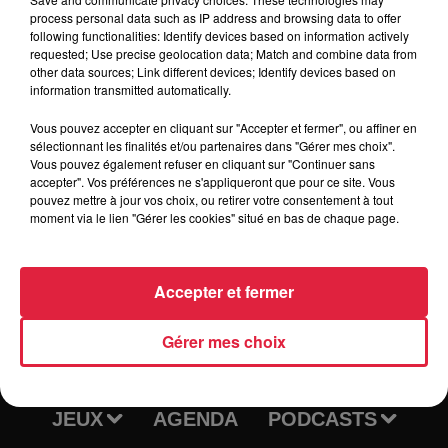
nombreux réservation possible au 03 88 82 14 79 ou 03 69
process personal data such as IP address and browsing data to offer
following functionalities: Identify devices based on information actively
33 40 45. Petite restauration et buvette sur place. Ouverture
requested; Use precise geolocation data; Match and combine data from
de la salle à partir de 19h. Le carton sera proposé à 350
other data sources; Link different devices; Identify devices based on
Euros les 6 cartons à 18 Euros.
information transmitted automatically.
Vous pouvez accepter en cliquant sur "Accepter et fermer", ou affiner en
sélectionnant les finalités et/ou partenaires dans "Gérer mes choix".
Vous pouvez également refuser en cliquant sur "Continuer sans
accepter". Vos préférences ne s'appliqueront que pour ce site. Vous
pouvez mettre à jour vos choix, ou retirer votre consentement à tout
moment via le lien "Gérer les cookies" situé en bas de chaque page.
Accepter et fermer
RADIO
INFOS
Gérer mes choix
TRAQUEURS D'EMPLOI
CASTING
JEUX
AGENDA
PODCASTS