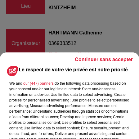
Lieu
KINTZHEIM
HARTMANN Catherine
Organisateur
0369333512
Cathartmann@sfr.fr
Continuer sans accepter
Le respect de votre vie privée est notre priorité
Tarif
Gratuit
We and
our (447) partners
do the following data processing based on
your consent and/or our legitimate interest: Store and/or access
information on a device; Use limited data to select advertising; Create
profiles for personalised advertising; Use profiles to select personalised
advertising; Measure advertising performance; Measure content
Le samedi 5 octobre 2019 le Choeur du Hahnenberg de
performance; Understand audiences through statistics or combinations
Kintzheim organise son traditionnel loto gastronomique à
of data from different sources; Develop and improve services; Create
20h à la salle des fêtes de Kintzheim (Bas-Rhin). De
profiles to personalise content; Use profiles to select personalised
content; Use limited data to select content; Ensure security, prevent and
nombreux lots en rapport à nos papilles seront mis en jeu
detect fraud, and fix errors; Deliver and present advertising and content;
paniers garnis repas et autres bons cadeaux. Venez
Save and communicate privacy choices. These technologies may