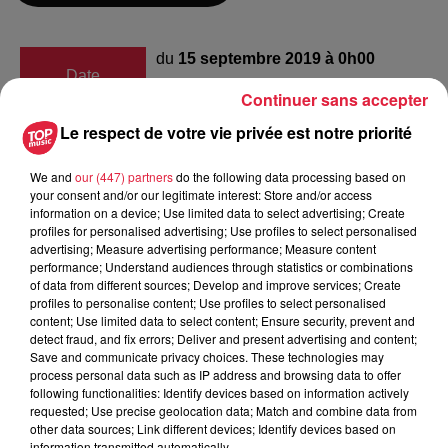
du
15 septembre 2019 à 0h00
Date
au
15 septembre 2019 à 0h00
Continuer sans accepter
Le respect de votre vie privée est notre priorité
We and
our (447) partners
do the following data processing based on
Lieu
HAGUENAU
your consent and/or our legitimate interest: Store and/or access
information on a device; Use limited data to select advertising; Create
profiles for personalised advertising; Use profiles to select personalised
advertising; Measure advertising performance; Measure content
BORSCHNECK Christine
performance; Understand audiences through statistics or combinations
of data from different sources; Develop and improve services; Create
Organisateur
0388061848
profiles to personalise content; Use profiles to select personalised
content; Use limited data to select content; Ensure security, prevent and
contact@csc-haguenau.net
detect fraud, and fix errors; Deliver and present advertising and content;
Save and communicate privacy choices. These technologies may
process personal data such as IP address and browsing data to offer
following functionalities: Identify devices based on information actively
requested; Use precise geolocation data; Match and combine data from
Tarif
Gratuit
other data sources; Link different devices; Identify devices based on
information transmitted automatically.