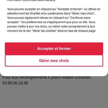
Vous pouvez accepter en cliquant sur "Accepter et fermer", ou affiner en
sélectionnant les finalités et/ou partenaires dans "Gérer mes choix".
Dimanche 15 septembre à Haguenau Centre Ville Le Centre
Vous pouvez également refuser en cliquant sur "Continuer sans
Social et Culturel Robert Schuman organise son 18ème
accepter". Vos préférences ne s'appliqueront que pour ce site. Vous
Festival des jeux. Cette journée mettra à l’honneur le JEU
pouvez mettre à jour vos choix, ou retirer votre consentement à tout
moment via le lien "Gérer les cookies" situé en bas de chaque page.
pour petits et grands. Envie de vous amuser de passer un
bon moment convivial en famille ou entre amis venez nous
retrouver nombreux de 11h à 19h au Centre Ville de
Accepter et fermer
Haguenau. Vous y trouverez de nombreuses animations
grands jeux en bois jeux de plateaux bricolages ateliers
Gérer mes choix
d’éveil corporel jeux éducatifs kartings à pédales…
Animation musicale tout au long de la journée. Accès libre
animations gratuites. Petite restauration assurée sur place.
Pour tous renseignements 6 place Robert Schuman
03.88.06.18.48