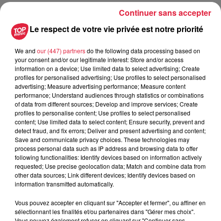
Continuer sans accepter
Tarif
Gratuit
Le respect de votre vie privée est notre priorité
We and
our (447) partners
do the following data processing based on
your consent and/or our legitimate interest: Store and/or access
ON BOARD Evolution F1 KART INDOOR CHRONO
information on a device; Use limited data to select advertising; Create
s'associent pour vous proposer un évènement unique en
profiles for personalised advertising; Use profiles to select personalised
advertising; Measure advertising performance; Measure content
Alsace. Une course qui vous fera piloter sur un simulateur
performance; Understand audiences through statistics or combinations
de F1 et sur une piste de Karting. LE PREMIER
of data from different sources; Develop and improve services; Create
CHAMPIONNAT DE PILOTE INTER-DISCIPLINE !!!!!!! Les
profiles to personalise content; Use profiles to select personalised
content; Use limited data to select content; Ensure security, prevent and
sélections se passent du 20082019 au 30102019 chez
detect fraud, and fix errors; Deliver and present advertising and content;
KART INDOOR CHRONO et chez ON BOARD Evolution F1
Save and communicate privacy choices. These technologies may
Les 6 meilleurs temps sur chaque piste soit 12 pilotes au
process personal data such as IP address and browsing data to offer
following functionalities: Identify devices based on information actively
total pourront participer aux demi-finales Les 6 pilotes
requested; Use precise geolocation data; Match and combine data from
restant participeront aux finales. Dates à retenir Sélections
other data sources; Link different devices; Identify devices based on
du 20082019 au 30102019 Première demi-finale le
information transmitted automatically.
10112019 sur la piste de KART INDOOR CHRONO (10
Vous pouvez accepter en cliquant sur "Accepter et fermer", ou affiner en
minutes d'essais qualificatifs suivi de 20 minutes de course)
sélectionnant les finalités et/ou partenaires dans "Gérer mes choix".
Deuxième demi-finale le 17112019 sur le circuit F1
Vous pouvez également refuser en cliquant sur "Continuer sans