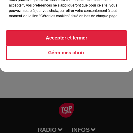
d'Autriche (10 minutes d'essais qualificatifs suivi de 20
accepter". Vos préférences ne s'appliqueront que pour ce site. Vous
pouvez mettre à jour vos choix, ou retirer votre consentement à tout
minutes de course) Première finale le 24112019 sur la piste
moment via le lien "Gérer les cookies" situé en bas de chaque page.
de KART INDOOR CHRONO (10 minutes d'essais
qualificatifs suivi de 30 minutes de course) Deuxième demi-
finale le 01122019 sur le circuit F1 d'Autriche (10 minutes
Accepter et fermer
d'essais qualificatifs suivi de 30 minutes de course) - remise
des prix - repas avec tous les demi-finalistes et finalistes.
Gérer mes choix
Tarifs Participation aux sélections 18€ les 10 minutes
(Simulateur ou Karting) Participation à la course 180€
RADIO
INFOS