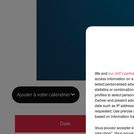
We and
our (447) partn
access information on a 
select personalised ad
statistics or combinatio
Ajouter à votre calendrier
profiles to select person
Deliver and present adv
data such as IP address 
requested; Use precise g
based on information tra
du
10 
Date
Vous pouvez accepter en 
au
10 
mes choix". Vous pouvez