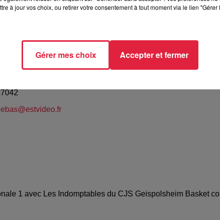
tre à jour vos choix, ou retirer votre consentement à tout moment via le lien "Gérer 
xe sportif de Geispolsheim
Gérer mes choix
Accepter et fermer
S GERARD
17042
lebas@estvideo.fr
onale 1 avec Les Indomptables du CJS Geispolsheim Basket con