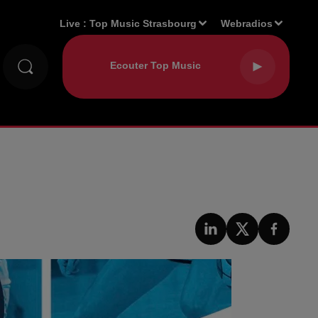
Live :
Top Music Strasbourg
Webradios