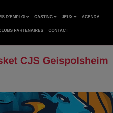
S D'EMPLOI
CASTING
JEUX
AGENDA
CLUBS PARTENAIRES
CONTACT
asket CJS Geispolsheim