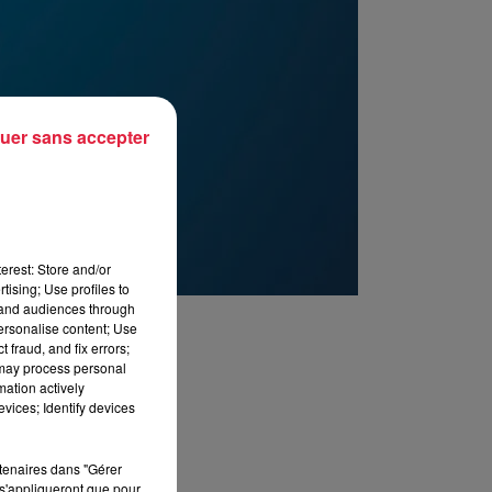
uer sans accepter
erest: Store and/or
tising; Use profiles to
tand audiences through
personalise content; Use
 fraud, and fix errors;
 may process personal
mation actively
vices; Identify devices
rtenaires dans "Gérer
s'appliqueront que pour