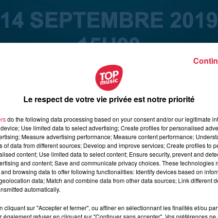
Contin
Le respect de votre vie privée est notre priorité
ers
do the following data processing based on your consent and/or our legitimate int
device; Use limited data to select advertising; Create profiles for personalised adver
vertising; Measure advertising performance; Measure content performance; Unders
ns of data from different sources; Develop and improve services; Create profiles to 
alised content; Use limited data to select content; Ensure security, prevent and detect
ertising and content; Save and communicate privacy choices. These technologies
and browsing data to offer following functionalities: Identify devices based on infor
eolocation data; Match and combine data from other data sources; Link different de
nsmitted automatically.
septembre 2019 à 0h00
cliquant sur "Accepter et fermer", ou affiner en sélectionnant les finalités et/ou pa
septembre 2019 à 0h00
 également refuser en cliquant sur "Continuer sans accepter". Vos préférences ne 