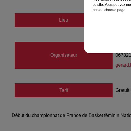
ce site. Vous pouvez met
bas de chaque page.
Lieu
Comple
LE BA
Organisateur
06782
gerard.
Tarif
Gratuit
Début du championnat de France de Basket féminin Nati