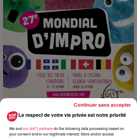
Continuer sans accepter
Le respect de votre vie privée est notre priorité
We and
our (447) partners
do the following data processing based on
Ajouter à votre calendrier
your consent and/or our legitimate interest: Store and/or access