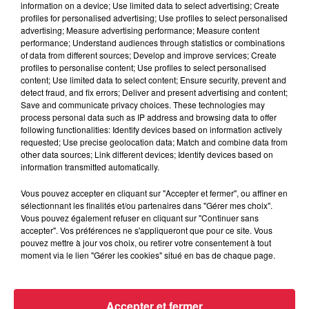
information on a device; Use limited data to select advertising; Create
profiles for personalised advertising; Use profiles to select personalised
advertising; Measure advertising performance; Measure content
du
17 octobre 2019 à 0h00
performance; Understand audiences through statistics or combinations
Date
of data from different sources; Develop and improve services; Create
au
26 octobre 2019 à 0h00
profiles to personalise content; Use profiles to select personalised
content; Use limited data to select content; Ensure security, prevent and
detect fraud, and fix errors; Deliver and present advertising and content;
Save and communicate privacy choices. These technologies may
Fossé des Treize - STRASBOURG
process personal data such as IP address and browsing data to offer
Lieu
following functionalities: Identify devices based on information actively
(67)
requested; Use precise geolocation data; Match and combine data from
other data sources; Link different devices; Identify devices based on
information transmitted automatically.
Organisateur
http://jouteursenplace.com/
Vous pouvez accepter en cliquant sur "Accepter et fermer", ou affiner en
sélectionnant les finalités et/ou partenaires dans "Gérer mes choix".
Vous pouvez également refuser en cliquant sur "Continuer sans
accepter". Vos préférences ne s'appliqueront que pour ce site. Vous
pouvez mettre à jour vos choix, ou retirer votre consentement à tout
moment via le lien "Gérer les cookies" situé en bas de chaque page.
Tarif
Gratuit
Accepter et fermer