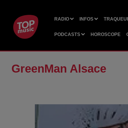
RADIO
INFOS
TRAQUEUR
PODCASTS
HOROSCOPE
GreenMan Alsace