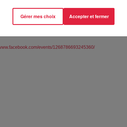
Gérer mes choix
Accepter et fermer
HEIM (67)
//www.facebook.com/events/1268786693245360/