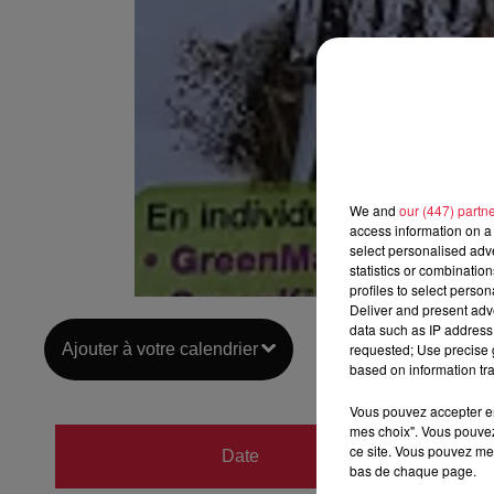
We and
our (447) partn
access information on a 
select personalised ad
statistics or combinatio
profiles to select person
Deliver and present adv
data such as IP address 
Ajouter à votre calendrier
requested; Use precise g
based on information tra
Vous pouvez accepter en 
mes choix". Vous pouvez
du
6 o
ce site. Vous pouvez met
Date
bas de chaque page.
au
6 o