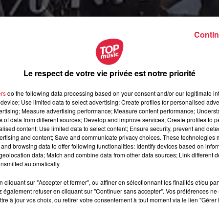
Contin
Le respect de votre vie privée est notre priorité
ers
do the following data processing based on your consent and/or our legitimate int
device; Use limited data to select advertising; Create profiles for personalised adver
vertising; Measure advertising performance; Measure content performance; Unders
ns of data from different sources; Develop and improve services; Create profiles to 
alised content; Use limited data to select content; Ensure security, prevent and detect
ertising and content; Save and communicate privacy choices. These technologies
and browsing data to offer following functionalities: Identify devices based on infor
eolocation data; Match and combine data from other data sources; Link different de
nsmitted automatically.
cliquant sur "Accepter et fermer", ou affiner en sélectionnant les finalités et/ou pa
 également refuser en cliquant sur "Continuer sans accepter". Vos préférences ne 
ctobre 2019 à 0h00
tre à jour vos choix, ou retirer votre consentement à tout moment via le lien "Gérer 
ctobre 2019 à 0h00