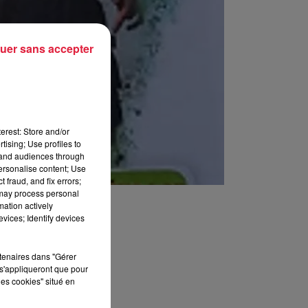
uer sans accepter
erest: Store and/or
tising; Use profiles to
tand audiences through
personalise content; Use
 fraud, and fix errors;
 may process personal
mation actively
vices; Identify devices
rtenaires dans "Gérer
s'appliqueront que pour
les cookies" situé en