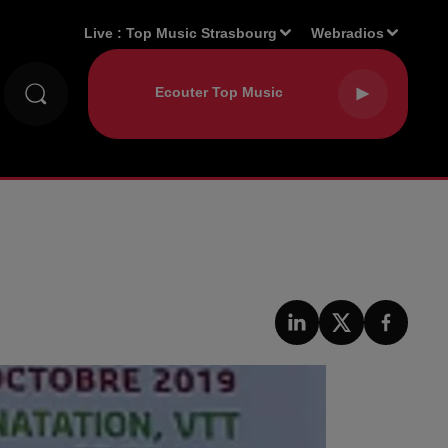
Live :
Top Music Strasbourg
Webradios