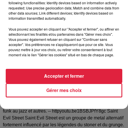
following functionalities: Identify devices based on information actively
requested; Use precise geolocation data; Match and combine data from
Tarif
Gratuit
other data sources; Link different devices; Identify devices based on
information transmitted automatically.
Vous pouvez accepter en cliquant sur "Accepter et fermer", ou affiner en
sélectionnant les finalités et/ou partenaires dans "Gérer mes choix".
3 groupes de rock strasbourgeois 3 sorties d'albums Une
Vous pouvez également refuser en cliquant sur "Continuer sans
seule soirée Rock'n'Roll ! PAF 10€ Ouverture des portes
accepter". Vos préférences ne s'appliqueront que pour ce site. Vous
19h Réservation possible vanhammerstone@gmail.com
pouvez mettre à jour vos choix, ou retirer votre consentement à tout
moment via le lien "Gérer les cookies" situé en bas de chaque page.
Accès Ligne C - Arrêt Gravière + 5min à pied Ligne D - Arrêt
Jean Jaurès + 10min à pied Van Hammer Stone Les VHS
proposent un son robuste qui puise son énergie dans un
Accepter et fermer
univers stoner rock auquel s'ajoutent des papillonnages
nombreux du metal jusqu'à la funk. -- httpyoutu.beYqz3--
Gérer mes choix
BhLmE Obsoleth Obsoleth est un groupe de metal alternatif
principalement axé sur le death metal mais empruntant
également des sonorités au thrash au rock ou même à la
funk au jazz et autres. -- httpyoutu.be1BSBJPfY8gc Saint
Evil Street Saint Evil Street est un groupe de metal alternatif
fortement influencé par les légendes du stoner et du grunge.