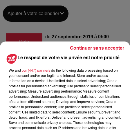
Ajouter à votre calendrier
du
27 septembre 2019 à 0h00
Date
au
27 septembre 2019 à 0h00
Continuer sans accepter
Le respect de votre vie privée est notre priorité
We and
our (447) partners
do the following data processing based on
Lieu
Maison Bleue - Strasbourg
your consent and/or our legitimate interest: Store and/or access
information on a device; Use limited data to select advertising; Create
profiles for personalised advertising; Use profiles to select personalised
advertising; Measure advertising performance; Measure content
performance; Understand audiences through statistics or combinations
David Hagenmuller
of data from different sources; Develop and improve services; Create
Organisateur
0630373063
profiles to personalise content; Use profiles to select personalised
content; Use limited data to select content; Ensure security, prevent and
vanhammerstone@gmail.com
detect fraud, and fix errors; Deliver and present advertising and content;
Save and communicate privacy choices. These technologies may
process personal data such as IP address and browsing data to offer