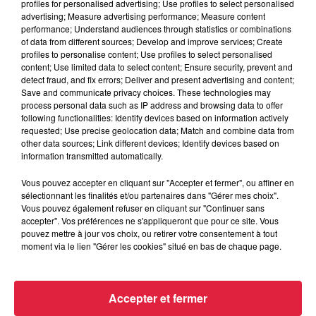
profiles for personalised advertising; Use profiles to select personalised
advertising; Measure advertising performance; Measure content
Ajouter à votre calendrier
performance; Understand audiences through statistics or combinations
of data from different sources; Develop and improve services; Create
profiles to personalise content; Use profiles to select personalised
content; Use limited data to select content; Ensure security, prevent and
du
12 octobre 2019 à 0h00
detect fraud, and fix errors; Deliver and present advertising and content;
Date
Save and communicate privacy choices. These technologies may
au
12 octobre 2019 à 0h00
process personal data such as IP address and browsing data to offer
following functionalities: Identify devices based on information actively
requested; Use precise geolocation data; Match and combine data from
other data sources; Link different devices; Identify devices based on
information transmitted automatically.
Lieu
OBERMODERN (67)
Vous pouvez accepter en cliquant sur "Accepter et fermer", ou affiner en
sélectionnant les finalités et/ou partenaires dans "Gérer mes choix".
Vous pouvez également refuser en cliquant sur "Continuer sans
accepter". Vos préférences ne s'appliqueront que pour ce site. Vous
Tarif
Gratuit
pouvez mettre à jour vos choix, ou retirer votre consentement à tout
moment via le lien "Gérer les cookies" situé en bas de chaque page.
Accepter et fermer