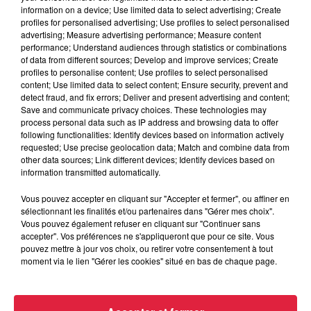
Lieu
Cleebourg
information on a device; Use limited data to select advertising; Create
profiles for personalised advertising; Use profiles to select personalised
advertising; Measure advertising performance; Measure content
performance; Understand audiences through statistics or combinations
of data from different sources; Develop and improve services; Create
SEILLER martial
profiles to personalise content; Use profiles to select personalised
content; Use limited data to select content; Ensure security, prevent and
Organisateur
0661142903
detect fraud, and fix errors; Deliver and present advertising and content;
Save and communicate privacy choices. These technologies may
martialseiller@orange.fr
process personal data such as IP address and browsing data to offer
following functionalities: Identify devices based on information actively
requested; Use precise geolocation data; Match and combine data from
other data sources; Link different devices; Identify devices based on
Tarif
Gratuit
information transmitted automatically.
Vous pouvez accepter en cliquant sur "Accepter et fermer", ou affiner en
sélectionnant les finalités et/ou partenaires dans "Gérer mes choix".
Vous pouvez également refuser en cliquant sur "Continuer sans
L'amicale des sapeurs-pompiers de Riedseltz organise une
accepter". Vos préférences ne s'appliqueront que pour ce site. Vous
soirée paella au coins des vendangeurs de la cave de
pouvez mettre à jour vos choix, ou retirer votre consentement à tout
moment via le lien "Gérer les cookies" situé en bas de chaque page.
cleebourg le 2192019 a partir de 19h Tarif 12€ paella tarte
aux pommes et café