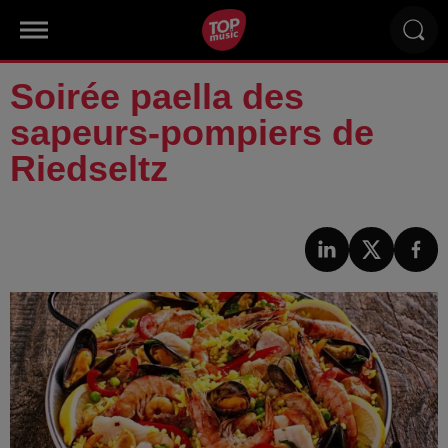
Soirée paella des
sapeurs-pompiers de
Riedseltz