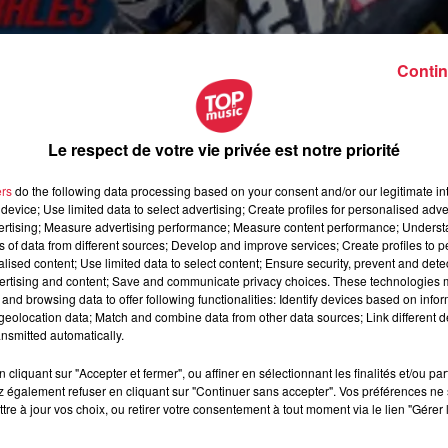
Contin
Le respect de votre vie privée est notre priorité
ers
do the following data processing based on your consent and/or our legitimate int
device; Use limited data to select advertising; Create profiles for personalised adver
vertising; Measure advertising performance; Measure content performance; Unders
ns of data from different sources; Develop and improve services; Create profiles to 
alised content; Use limited data to select content; Ensure security, prevent and detect
ertising and content; Save and communicate privacy choices. These technologies
and browsing data to offer following functionalities: Identify devices based on infor
eolocation data; Match and combine data from other data sources; Link different de
nsmitted automatically.
cliquant sur "Accepter et fermer", ou affiner en sélectionnant les finalités et/ou pa
 également refuser en cliquant sur "Continuer sans accepter". Vos préférences ne 
septembre 2019 à 0h00
tre à jour vos choix, ou retirer votre consentement à tout moment via le lien "Gérer 
septembre 2019 à 0h00