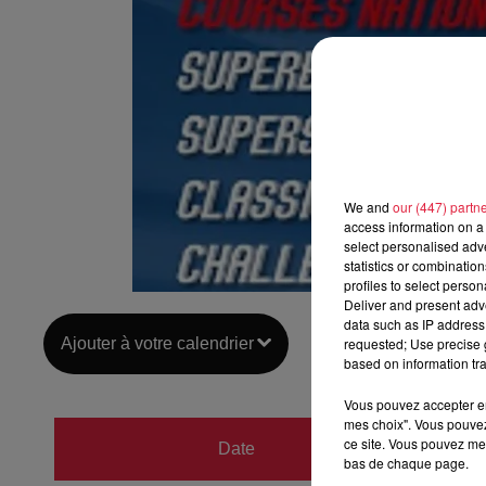
We and
our (447) partn
access information on a 
select personalised ad
statistics or combinatio
profiles to select person
Deliver and present adv
data such as IP address 
Ajouter à votre calendrier
requested; Use precise g
based on information tra
Vous pouvez accepter en 
mes choix". Vous pouvez
du
28 
ce site. Vous pouvez met
Date
bas de chaque page.
au
29 