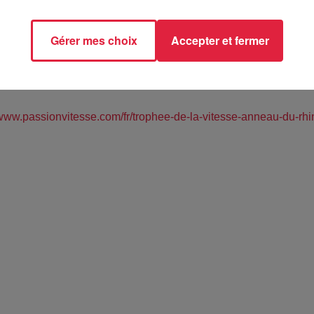
Gérer mes choix
Accepter et fermer
EAU DU RHIN (68)
/www.passionvitesse.com/fr/trophee-de-la-vitesse-anneau-du-rhin