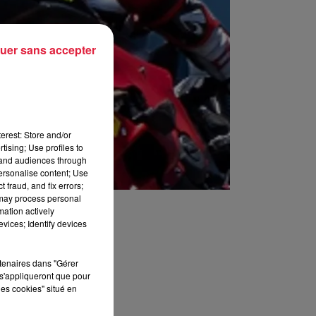
uer sans accepter
erest: Store and/or
tising; Use profiles to
tand audiences through
personalise content; Use
 fraud, and fix errors;
 may process personal
mation actively
vices; Identify devices
rtenaires dans "Gérer
s'appliqueront que pour
les cookies" situé en