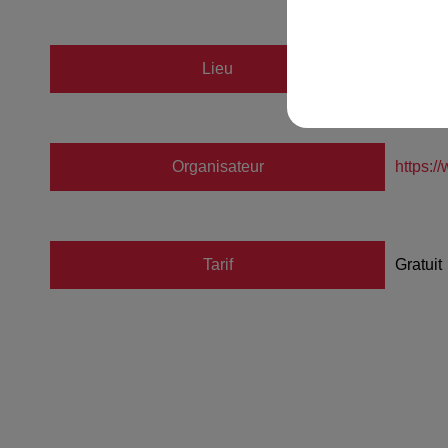
Lieu
L'ANN
Organisateur
https:/
Tarif
Gratuit