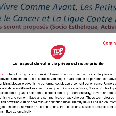
Contin
Le respect de votre vie privée est notre priorité
ers
do the following data processing based on your consent and/or our legitimate int
device; Use limited data to select advertising; Create profiles for personalised adver
vertising; Measure advertising performance; Measure content performance; Unders
ns of data from different sources; Develop and improve services; Create profiles to 
alised content; Use limited data to select content; Ensure security, prevent and detect
ertising and content; Save and communicate privacy choices. These technologies
and browsing data to offer following functionalities: Identify devices based on infor
octobre 2019 à 0h00
eolocation data; Match and combine data from other data sources; Link different de
nsmitted automatically.
octobre 2019 à 0h00