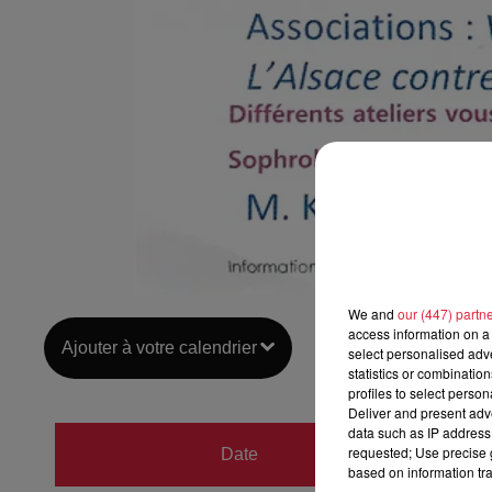
We and
our (447) partn
access information on a 
Ajouter à votre calendrier
select personalised ad
statistics or combinatio
profiles to select person
Deliver and present adv
data such as IP address 
du
10 
requested; Use precise g
Date
based on information tra
au
10 