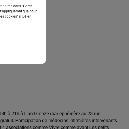
rtenaires dans "Gérer
s'appliqueront que pour
les cookies" situé en
 18h à 21h à L’an Grenze (bar éphémère au 23 rue
ratuit. Participation de médecins infirmières intervenants
et 4 associations comme Vivre comme avant Les petits