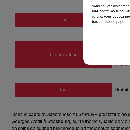
Vous pouvez accepter en 
mes choix". Vous pouvez
ce site. Vous pouvez met
Lieu
bas de chaque page.
La Gr
Sophie
Organisateur
07760
develo
Tarif
Gratuit
Dans le cadre d’Octobre rose ALSAPERF prestataire de sa
Georges Wodli à Strasbourg) sur le thème Qualité de vie p
en soins de support psychologue art-therapeute sophrolo