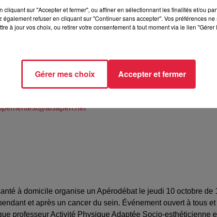
cliquant sur "Accepter et fermer", ou affiner en sélectionnant les finalités et/ou pa
 également refuser en cliquant sur "Continuer sans accepter". Vos préférences ne 
tre à jour vos choix, ou retirer votre consentement à tout moment via le lien "Gérer 
enze - STRASBOURG
Gérer mes choix
Accepter et fermer
 Bourlier
90071
ppementest@alsaperf.net
nté à domicile organise un Apérodébat le jeudi 10 octobre de
endant et après un cancer du sein. Événement ouvert à tous et g
gue professeur Activité Physique Adaptée Socio-esthéticienne 