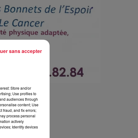
uer sans accepter
erest: Store and/or
tising; Use profiles to
tand audiences through
personalise content; Use
 fraud, and fix errors;
 may process personal
mation actively
vices; Identify devices