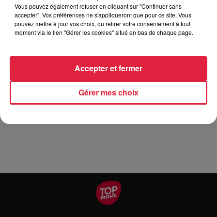
Vous pouvez également refuser en cliquant sur "Continuer sans
accepter". Vos préférences ne s'appliqueront que pour ce site. Vous
pouvez mettre à jour vos choix, ou retirer votre consentement à tout
Les réservations sont ouvertes !! �xÈ�xÈ Venez participer
moment via le lien "Gérer les cookies" situé en bas de chaque page.
à la deuxième Oktoberfest �xÈ organisée par l'amicale des
Sapeurs-pompiers de Châtenois et animée par le groupe
Chorus Au menu de la soirée Friand crudités dessert café et
Accepter et fermer
25 cl de bière offert pour 20€ Menu enfant (- de 15ans)
bockwurst patatos qui rigole dessert + une boisson pour 10€
Gérer mes choix
Réservation auprès de Stéphane au 06 59 44 76 06 Merci
de partager sans modération �xÈ�x�}�xÈ