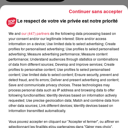
Continuer sans accepter
du
19 octobre 2019 à 0h00
Le respect de votre vie privée est notre priorité
Date
au
20 septembre 2019 à 0h00
We and
our (447) partners
do the following data processing based on
your consent and/or our legitimate interest: Store and/or access
information on a device; Use limited data to select advertising; Create
profiles for personalised advertising; Use profiles to select personalised
Lieu
CHÂTENOIS (67)
advertising; Measure advertising performance; Measure content
performance; Understand audiences through statistics or combinations
of data from different sources; Develop and improve services; Create
profiles to personalise content; Use profiles to select personalised
content; Use limited data to select content; Ensure security, prevent and
Ludwig Sébastien
detect fraud, and fix errors; Deliver and present advertising and content;
Save and communicate privacy choices. These technologies may
Organisateur
0686917243
process personal data such as IP address and browsing data to offer
following functionalities: Identify devices based on information actively
ludwig.sebastien@numericable.fr
requested; Use precise geolocation data; Match and combine data from
other data sources; Link different devices; Identify devices based on
information transmitted automatically.
Tarif
Gratuit
Vous pouvez accepter en cliquant sur "Accepter et fermer", ou affiner en
sélectionnant les finalités et/ou partenaires dans "Gérer mes choix".