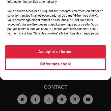
information transmitted automatically.
Vous pouvez accepter en cliquant sur "Accepter et fermer", ou affiner en
sélectionnant les finalités et/ou partenaires dans "Gérer mes choix".
Vous pouvez également refuser en cliquant sur "Continuer sans
accepter". Vos préférences ne s'appliqueront que pour ce site. Vous
pouvez mettre à jour vos choix, ou retirer votre consentement à tout
moment via le lien "Gérer les cookies" situé en bas de chaque page.
RADIO
INFOS
TRAQUEURS D'EMPLOI
CASTING
Accepter et fermer
JEUX
AGENDA
PODCASTS
Gérer mes choix
HOROSCOPE
CLUBS PARTENAIRES
CONTACT