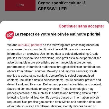
Centre sportif et culturel à
Lieu
GRESSWILLER
Continuer sans accepter
MULLER Céline
Le respect de votre vie privée est notre priorité
Organisateur
0636714428
assos.afg@gmail.com
We and
our (447) partners
do the following data processing based on
your consent and/or our legitimate interest: Store and/or access
information on a device; Use limited data to select advertising; Create
profiles for personalised advertising; Use profiles to select personalised
advertising; Measure advertising performance; Measure content
Tarif
Gratuit
performance; Understand audiences through statistics or combinations
of data from different sources; Develop and improve services; Create
profiles to personalise content; Use profiles to select personalised
content; Use limited data to select content; Ensure security, prevent and
Loto à GRESSWILLER (67190) De nombreux lots à gagner.
detect fraud, and fix errors; Deliver and present advertising and content;
Save and communicate privacy choices. These technologies may
Supet-lot une croisière de 8 jours pour 2 en Méditerranée
process personal data such as IP address and browsing data to offer
following functionalities: Identify devices based on information actively
requested; Use precise geolocation data; Match and combine data from
other data sources; Link different devices; Identify devices based on