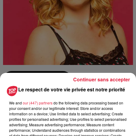
Continuer sans accepter
Ajouter à votre calendrier
Le respect de votre vie privée est notre priorité
We and
our (447) partners
do the following data processing based on
du
1er octobre 2019 à 0h00
your consent and/or our legitimate interest: Store and/or access
Date
information on a device; Use limited data to select advertising; Create
au
1er octobre 2019 à 0h00
profiles for personalised advertising; Use profiles to select personalised
advertising; Measure advertising performance; Measure content
performance; Understand audiences through statistics or combinations
of data from different sources; Develop and improve services; Create