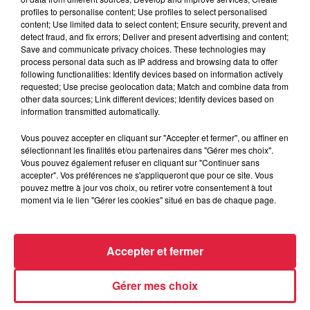
Lieu
profiles to personalise content; Use profiles to select personalised
Le Parc à RIBEAUVILLÉ (68)
content; Use limited data to select content; Ensure security, prevent and
detect fraud, and fix errors; Deliver and present advertising and content;
Save and communicate privacy choices. These technologies may
process personal data such as IP address and browsing data to offer
https://www.ticketmaster.fr/fr/manifestatio
following functionalities: Identify devices based on information actively
Organisateur
pot-pourri-billet/idmanif/475587
requested; Use precise geolocation data; Match and combine data from
other data sources; Link different devices; Identify devices based on
information transmitted automatically.
Vous pouvez accepter en cliquant sur "Accepter et fermer", ou affiner en
Tarif
Gratuit
sélectionnant les finalités et/ou partenaires dans "Gérer mes choix".
Vous pouvez également refuser en cliquant sur "Continuer sans
accepter". Vos préférences ne s'appliqueront que pour ce site. Vous
pouvez mettre à jour vos choix, ou retirer votre consentement à tout
moment via le lien "Gérer les cookies" situé en bas de chaque page.
Accepter et fermer
Gérer mes choix