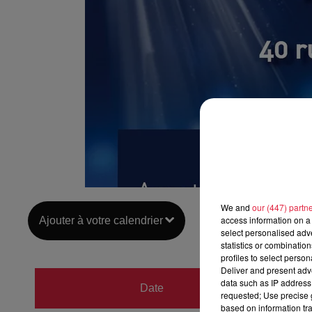
We and
our (447) partn
access information on a 
Ajouter à votre calendrier
select personalised ad
statistics or combinatio
profiles to select person
Deliver and present adv
du
25 
data such as IP address 
Date
requested; Use precise g
au
25 
based on information tra