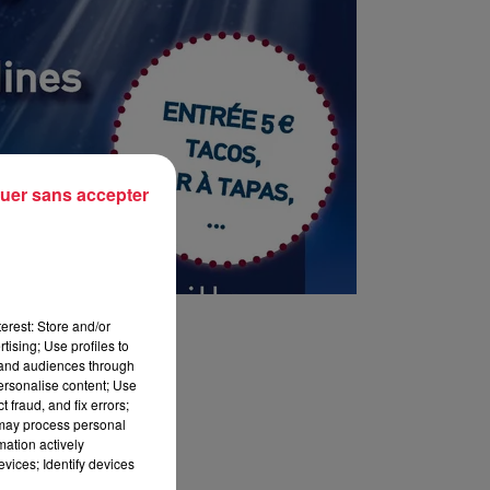
uer sans accepter
erest: Store and/or
tising; Use profiles to
tand audiences through
personalise content; Use
 fraud, and fix errors;
 may process personal
mation actively
vices; Identify devices