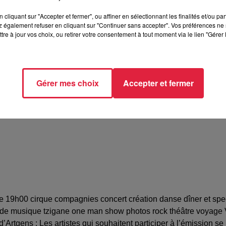
cliquant sur "Accepter et fermer", ou affiner en sélectionnant les finalités et/ou pa
 également refuser en cliquant sur "Continuer sans accepter". Vos préférences ne 
tre à jour vos choix, ou retirer votre consentement à tout moment via le lien "Gérer 
e d'Artgens - STE MARIE AUX MINES (68)
Gérer mes choix
Accepter et fermer
92803
moog@free.fr
 de 19h00 cirque compagnies concert création danse dîner et sp
nde musique tzigane one man show photos rock théâtre voyage Vo
’Artgens : Les artistes qui souhaitent participer à l’émission 