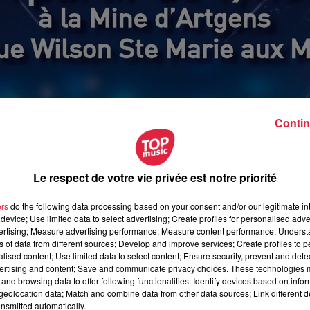
Contin
Le respect de votre vie privée est notre priorité
ers
do the following data processing based on your consent and/or our legitimate int
device; Use limited data to select advertising; Create profiles for personalised adver
vertising; Measure advertising performance; Measure content performance; Unders
ns of data from different sources; Develop and improve services; Create profiles to 
alised content; Use limited data to select content; Ensure security, prevent and detect
ertising and content; Save and communicate privacy choices. These technologies
mai 2018 à 0h00
and browsing data to offer following functionalities: Identify devices based on infor
eolocation data; Match and combine data from other data sources; Link different de
mai 2018 à 0h00
nsmitted automatically.