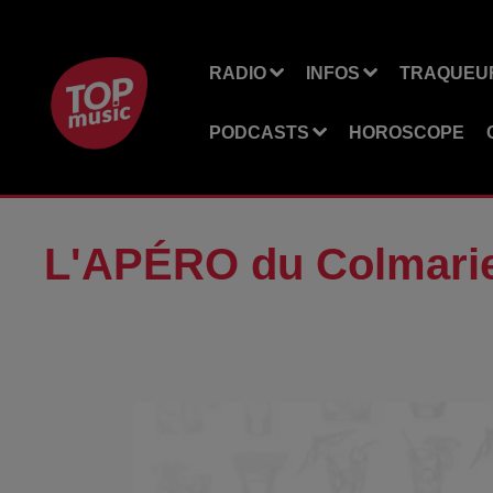
RADIO
INFOS
TRAQUEUR
PODCASTS
HOROSCOPE
L'APÉRO du Colmari