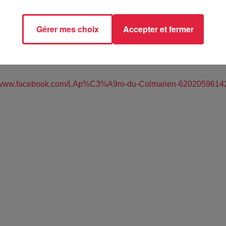
Gérer mes choix
Accepter et fermer
 Beer - Plance de l'Ancienne Douane - COLMAR (68)
//www.facebook.com/LAp%C3%A9ro-du-Colmarien-6202059614