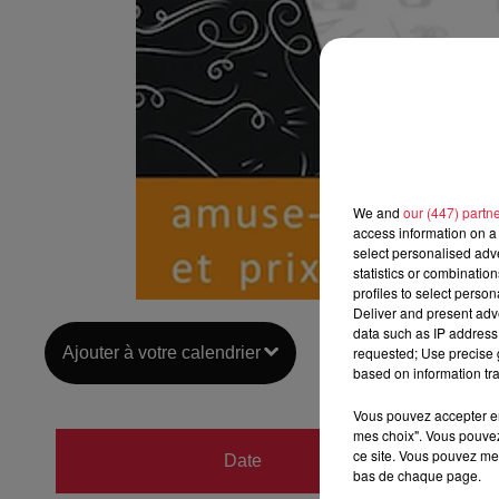
We and
our (447) partn
access information on a 
select personalised ad
statistics or combinatio
profiles to select person
Deliver and present adv
data such as IP address 
Ajouter à votre calendrier
requested; Use precise g
based on information tra
Vous pouvez accepter en 
mes choix". Vous pouvez
du
2 o
ce site. Vous pouvez met
Date
bas de chaque page.
au
2 o