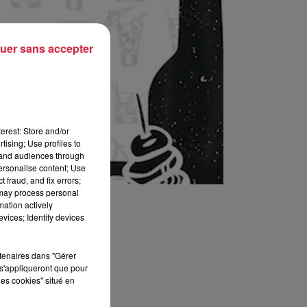
uer sans accepter
erest: Store and/or
tising; Use profiles to
tand audiences through
personalise content; Use
 fraud, and fix errors;
 may process personal
mation actively
vices; Identify devices
rtenaires dans "Gérer
s'appliqueront que pour
les cookies" situé en