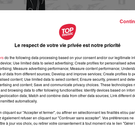
Contin
Le respect de votre vie privée est notre priorité
ers
do the following data processing based on your consent and/or our legitimate int
device; Use limited data to select advertising; Create profiles for personalised adver
vertising; Measure advertising performance; Measure content performance; Unders
ns of data from different sources; Develop and improve services; Create profiles to 
alised content; Use limited data to select content; Ensure security, prevent and detect
ertising and content; Save and communicate privacy choices. These technologies
and browsing data to offer following functionalities: Identify devices based on infor
eolocation data; Match and combine data from other data sources; Link different de
nsmitted automatically.
cliquant sur "Accepter et fermer", ou affiner en sélectionnant les finalités et/ou pa
 également refuser en cliquant sur "Continuer sans accepter". Vos préférences ne 
ctobre 2019 à 0h00
tre à jour vos choix, ou retirer votre consentement à tout moment via le lien "Gérer 
ctobre 2019 à 0h00