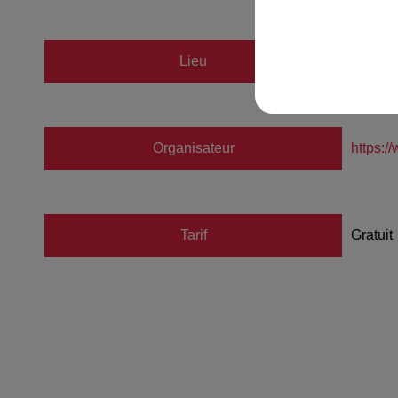
Lieu
Deer &
Organisateur
https:
Tarif
Gratuit