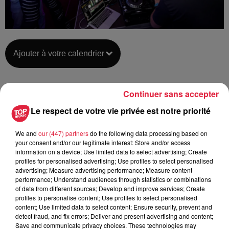
Ajouter à votre calendrier
Continuer sans accepter
du
25 août 2018 à 0h00
Date
Le respect de votre vie privée est notre priorité
au
25 août 2018 à 0h00
We and
our (447) partners
do the following data processing based on
your consent and/or our legitimate interest: Store and/or access
information on a device; Use limited data to select advertising; Create
Place du Marché aux Fruite -
Lieu
profiles for personalised advertising; Use profiles to select personalised
COLMAR (68)
advertising; Measure advertising performance; Measure content
performance; Understand audiences through statistics or combinations
of data from different sources; Develop and improve services; Create
profiles to personalise content; Use profiles to select personalised
Organisateur
http://www.colmar.fr/summer-night
content; Use limited data to select content; Ensure security, prevent and
detect fraud, and fix errors; Deliver and present advertising and content;
Save and communicate privacy choices. These technologies may