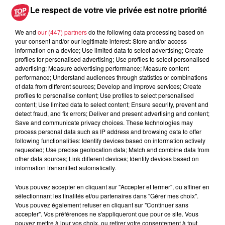
Le respect de votre vie privée est notre priorité
We and
our (447) partners
do the following data processing based on
Tarif
Gratuit
your consent and/or our legitimate interest: Store and/or access
information on a device; Use limited data to select advertising; Create
profiles for personalised advertising; Use profiles to select personalised
advertising; Measure advertising performance; Measure content
Le Music-Hall Le Paradis des Sources à Soultzmatt
performance; Understand audiences through statistics or combinations
of data from different sources; Develop and improve services; Create
accueillera le vendredi 15 Novembre 2019 une soirée
profiles to personalise content; Use profiles to select personalised
repas-concert unique en Alsace ! Venez assister à la seule
content; Use limited data to select content; Ensure security, prevent and
et unique représentation en Alsace du Groupe Goldmen et
detect fraud, and fix errors; Deliver and present advertising and content;
Save and communicate privacy choices. These technologies may
plongez dans l’univers musical du chanteur préféré des
process personal data such as IP address and browsing data to offer
Français Jean-Jacques GOLDMAN ! Le programme de la
following functionalities: Identify devices based on information actively
soirée Un tribute hommage à Jean-Jacques GOLDMAN
requested; Use precise geolocation data; Match and combine data from
other data sources; Link different devices; Identify devices based on
Première partie pendant le repas La convivialité et
information transmitted automatically.
l’interactivité avec le spectateur seront les maîtres mots de
cette animation pendant votre repas où vous pourrez
Vous pouvez accepter en cliquant sur "Accepter et fermer", ou affiner en
sélectionnant les finalités et/ou partenaires dans "Gérer mes choix".
découvrir le jeune chanteur et animateur Alsacien Thibaut
Vous pouvez également refuser en cliquant sur "Continuer sans
Lutzing ainsi que quelques artistes du cabaret ! Le concert
accepter". Vos préférences ne s'appliqueront que pour ce site. Vous
GOLDMEN « Tribute 100 Goldman » Retrouvez sur scène
pouvez mettre à jour vos choix, ou retirer votre consentement à tout