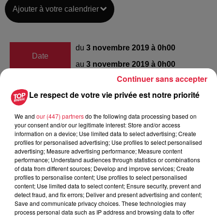
Ajouter à votre calendrier
du
3 novembre 2019 à 0h00
Date
au
3 novembre 2019 à 0h00
Continuer sans accepter
Le respect de votre vie privée est notre priorité
Salle des fêtes(près de la gare) à
Lieu
VOLGELSHEIM 68600
We and
our (447) partners
do the following data processing based on
your consent and/or our legitimate interest: Store and/or access
information on a device; Use limited data to select advertising; Create
profiles for personalised advertising; Use profiles to select personalised
Garoby Elisabeth
advertising; Measure advertising performance; Measure content
performance; Understand audiences through statistics or combinations
Organisateur
0687397641
of data from different sources; Develop and improve services; Create
profiles to personalise content; Use profiles to select personalised
elisabeth.garoby@orange.fr
content; Use limited data to select content; Ensure security, prevent and
detect fraud, and fix errors; Deliver and present advertising and content;
Save and communicate privacy choices. These technologies may
process personal data such as IP address and browsing data to offer