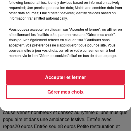
following functionalities: Identify devices based on information actively
Tarif
Gratuit
requested; Use precise geolocation data; Match and combine data from
other data sources; Link different devices; Identify devices based on
information transmitted automatically.
Le Club Kiwanis Colmar Schweitzer organise une
Vous pouvez accepter en cliquant sur "Accepter et fermer", ou affiner en
sélectionnant les finalités et/ou partenaires dans "Gérer mes choix".
choucroute solidaire dansanteanimée au profit des -uvres
Vous pouvez également refuser en cliquant sur "Continuer sans
sociales vers l'enfance en difficulté. Ce repas sera suivi dun
accepter". Vos préférences ne s'appliqueront que pour ce site. Vous
apres midi dansant animé par les Melody boy's groupe
pouvez mettre à jour vos choix, ou retirer votre consentement à tout
moment via le lien "Gérer les cookies" situé en bas de chaque page.
originaire de la région de la Hardt et dont la réputation
depuis 32 ans n'est plus à fairetrès connu en Alsace et
même au-delà de nos frontières. Pour cet évènementle
Accepter et fermer
public sera conquis par la participation exceptionnelle de 2
jeunes prodiges de 9 ansCheyenne et Moriniovirtuoses de
Gérer mes choix
l'accordéon. Les membres du Club Kiwanis Colmar
Schweitzer seront heureux de vous accueillir pour ce rendez
vous de la musique avec la danseet pour la bonne
cause.Venez nombreux et dansez au rythme d 'une musique
populaire et dans une ambiance festive. Entrée avec
repas20 euros Entrée seule8 euros Petite restauration et