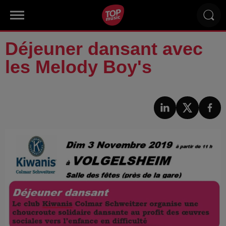
Déjeuner dansant avec
les Melody Boy's