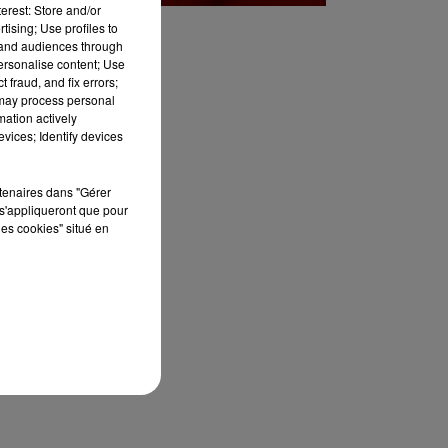
erest: Store and/or
tising; Use profiles to
tand audiences through
personalise content; Use
 fraud, and fix errors;
 may process personal
mation actively
vices; Identify devices
rtenaires dans "Gérer
s'appliqueront que pour
les cookies" situé en