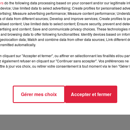
ers
do the following data processing based on your consent and/or our legitimate int
device; Use limited data to select advertising; Create profiles for personalised adver
vertising; Measure advertising performance; Measure content performance; Unders
ns of data from different sources; Develop and improve services; Create profiles to 
alised content; Use limited data to select content; Ensure security, prevent and detect
ertising and content; Save and communicate privacy choices. These technologies
and browsing data to offer following functionalities: Identify devices based on infor
octobre 2019 à 0h00
eolocation data; Match and combine data from other data sources; Link different de
nsmitted automatically.
octobre 2019 à 0h00
cliquant sur "Accepter et fermer", ou affiner en sélectionnant les finalités et/ou pa
 également refuser en cliquant sur "Continuer sans accepter". Vos préférences ne 
tre à jour vos choix, ou retirer votre consentement à tout moment via le lien "Gérer 
NAU (67)
Gérer mes choix
Accepter et fermer