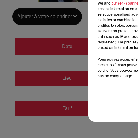
We and
our (447) partn
access information on a 
select personalised ad
Ajouter à votre calendrier
statistics or combinatio
profiles to select person
Deliver and present adv
data such as IP address 
du
20 
requested; Use precise g
Date
based on information tra
au
20 
Vous pouvez accepter en 
mes choix". Vous pouvez
ce site. Vous pouvez met
bas de chaque page.
Lieu
HAGUE
Tarif
Gratuit