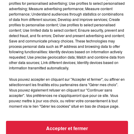
profiles for personalised advertising; Use profiles to select personalised
advertising; Measure advertising performance; Measure content
performance; Understand audiences through statistics or combinations
Walter marie
of data from different sources; Develop and improve services; Create
profiles to personalise content; Use profiles to select personalised
Organisateur
0674011954
content; Use limited data to select content; Ensure security, prevent and
detect fraud, and fix errors; Deliver and present advertising and content;
waltermarie67@orange.fr
Save and communicate privacy choices. These technologies may
process personal data such as IP address and browsing data to offer
following functionalities: Identify devices based on information actively
requested; Use precise geolocation data; Match and combine data from
Tarif
Gratuit
other data sources; Link different devices; Identify devices based on
information transmitted automatically.
Vous pouvez accepter en cliquant sur "Accepter et fermer", ou affiner en
sélectionnant les finalités et/ou partenaires dans "Gérer mes choix".
L'association des parents d'élèves de Sand organise une
Vous pouvez également refuser en cliquant sur "Continuer sans
bourse petite enfance au cercle St Martin de Sand le
accepter". Vos préférences ne s'appliqueront que pour ce site. Vous
pouvez mettre à jour vos choix, ou retirer votre consentement à tout
dimanche 17 novembre de 9h à 13h. Entrée gratuite et petite
moment via le lien "Gérer les cookies" situé en bas de chaque page.
restauration sur place.
Accepter et fermer