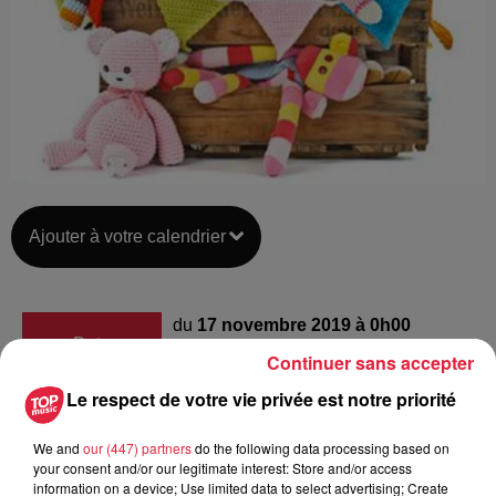
Ajouter à votre calendrier
du
17 novembre 2019 à 0h00
Date
Continuer sans accepter
au
17 novembre 2019 à 0h00
Le respect de votre vie privée est notre priorité
We and
our (447) partners
do the following data processing based on
Lieu
Sand
your consent and/or our legitimate interest: Store and/or access
information on a device; Use limited data to select advertising; Create