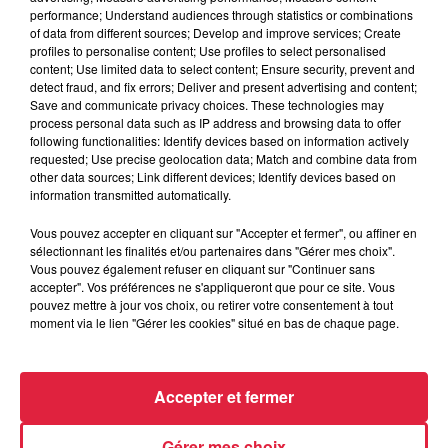
performance; Understand audiences through statistics or combinations
of data from different sources; Develop and improve services; Create
profiles to personalise content; Use profiles to select personalised
du
15 novembre 2019 à 0h00
content; Use limited data to select content; Ensure security, prevent and
Date
detect fraud, and fix errors; Deliver and present advertising and content;
au
15 novembre 2019 à 0h00
Save and communicate privacy choices. These technologies may
process personal data such as IP address and browsing data to offer
following functionalities: Identify devices based on information actively
requested; Use precise geolocation data; Match and combine data from
other data sources; Link different devices; Identify devices based on
Lieu
Le Fil d'Eau - La WANTZENAU (67)
information transmitted automatically.
Vous pouvez accepter en cliquant sur "Accepter et fermer", ou affiner en
sélectionnant les finalités et/ou partenaires dans "Gérer mes choix".
Vous pouvez également refuser en cliquant sur "Continuer sans
Tarif
Gratuit
accepter". Vos préférences ne s'appliqueront que pour ce site. Vous
pouvez mettre à jour vos choix, ou retirer votre consentement à tout
moment via le lien "Gérer les cookies" situé en bas de chaque page.
Accepter et fermer
Gérer mes choix