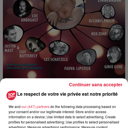
Continuer sans accepter
Le respect de votre vie privée est notre priorité
We and
our (447) partners
do the following data processing based on
your consent and/or our legitimate interest: Store and/or access
information on a device; Use limited data to select advertising; Create
profiles for personalised advertising; Use profiles to select personalised
Ajouter à votre calendrier
advertising; Measure advertising performance; Measure content