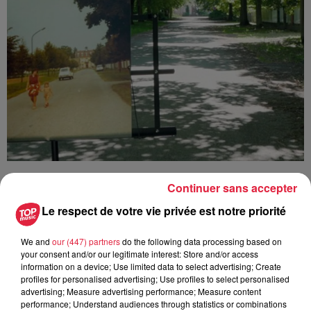
Continuer sans accepter
Ajouter à votre calendrier
Le respect de votre vie privée est notre priorité
We and
our (447) partners
do the following data processing based on
du
13 octobre 2019 à 0h00
your consent and/or our legitimate interest: Store and/or access
Date
information on a device; Use limited data to select advertising; Create
au
13 octobre 2019 à 0h00
profiles for personalised advertising; Use profiles to select personalised
advertising; Measure advertising performance; Measure content
performance; Understand audiences through statistics or combinations