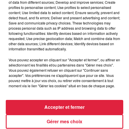
of data from different sources; Develop and improve services; Create
profiles to personalise content; Use profiles to select personalised
Lieu
Cinéma CGR - COLMAR (68)
content; Use limited data to select content; Ensure security, prevent and
detect fraud, and fix errors; Deliver and present advertising and content;
Save and communicate privacy choices. These technologies may
process personal data such as IP address and browsing data to offer
following functionalities: Identify devices based on information actively
https://festival-film.colmar.fr/monde-
Organisateur
requested; Use precise geolocation data; Match and combine data from
normal-avant-premiere
other data sources; Link different devices; Identify devices based on
information transmitted automatically.
Vous pouvez accepter en cliquant sur "Accepter et fermer", ou affiner en
sélectionnant les finalités et/ou partenaires dans "Gérer mes choix".
Tarif
Gratuit
Vous pouvez également refuser en cliquant sur "Continuer sans
accepter". Vos préférences ne s'appliqueront que pour ce site. Vous
pouvez mettre à jour vos choix, ou retirer votre consentement à tout
moment via le lien "Gérer les cookies" situé en bas de chaque page.
Accepter et fermer
Gérer mes choix