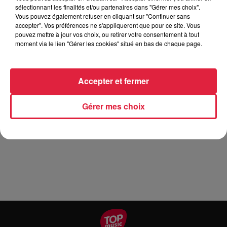
sélectionnant les finalités et/ou partenaires dans "Gérer mes choix".
Vous pouvez également refuser en cliquant sur "Continuer sans
Tarif
Gratuit
accepter". Vos préférences ne s'appliqueront que pour ce site. Vous
pouvez mettre à jour vos choix, ou retirer votre consentement à tout
moment via le lien "Gérer les cookies" situé en bas de chaque page.
Stéphane Bridel et Denis Hummel du DUO SOFT
TRUMPET sont les invités d'honneur du grand trompettiste
Accepter et fermer
Jean-Claude BORELLY pour un concert exceptionnel. Prix
de la place 25 € (tarif unique) Les billets sont en vente à
Gérer mes choix
l'Office de Tourisme de Kaysersberg à l'Hyper U Route de
Rouffach à COLMAR au tabac presse du Château Av Gal
De Gaulle à KAYSERSBERG et sur place le soir du concert