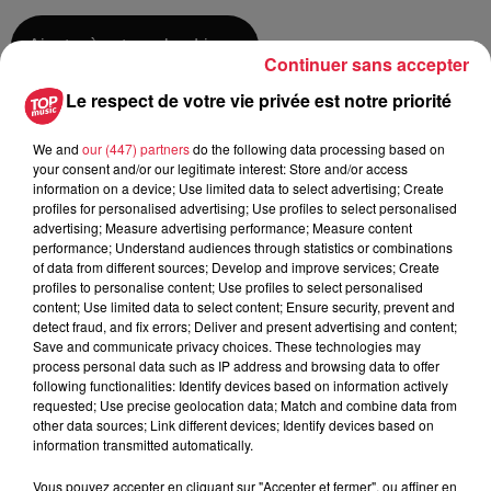
Ajouter à votre calendrier
Continuer sans accepter
Le respect de votre vie privée est notre priorité
du
26 octobre 2019 à 0h00
We and
our (447) partners
do the following data processing based on
Date
your consent and/or our legitimate interest: Store and/or access
au
26 octobre 2019 à 0h00
information on a device; Use limited data to select advertising; Create
profiles for personalised advertising; Use profiles to select personalised
advertising; Measure advertising performance; Measure content
performance; Understand audiences through statistics or combinations
Eglise Sainte-Croix -KAYSERSBERG
Lieu
of data from different sources; Develop and improve services; Create
(68)
profiles to personalise content; Use profiles to select personalised
content; Use limited data to select content; Ensure security, prevent and
detect fraud, and fix errors; Deliver and present advertising and content;
Save and communicate privacy choices. These technologies may
Erdinger Nathalie
process personal data such as IP address and browsing data to offer
following functionalities: Identify devices based on information actively
Organisateur
0631385512
requested; Use precise geolocation data; Match and combine data from
other data sources; Link different devices; Identify devices based on
erdinger.nathalie@vialis.net
information transmitted automatically.
Vous pouvez accepter en cliquant sur "Accepter et fermer", ou affiner en