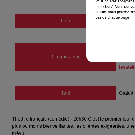
Vous pouvez accepter en 
mes choix". Vous pouvez
ce site. Vous pouvez met
bas de chaque page.
Lieu
Salle 
Les Ate
Organisateur
06620
lesatel
Tarif
Gratuit
Théâtre français (comédie) - 20h30 C'est le premier jour 
plus ou moins bienveillantes, les clientes exigeantes, u
prévu !