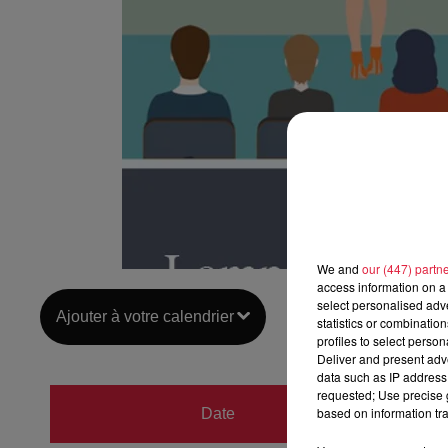
We and
our (447) partn
access information on a 
select personalised ad
Ajouter à votre calendrier
statistics or combinatio
profiles to select person
Deliver and present adv
data such as IP address 
requested; Use precise g
du
26 
based on information tra
Date
au
26 