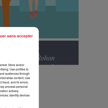
uer sans accepter
erest: Store and/or
tising; Use profiles to
tand audiences through
personalise content; Use
 fraud, and fix errors;
 may process personal
mation actively
vices; Identify devices