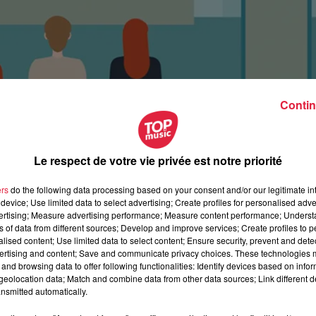
Contin
Le respect de votre vie privée est notre priorité
ers
do the following data processing based on your consent and/or our legitimate int
device; Use limited data to select advertising; Create profiles for personalised adver
vertising; Measure advertising performance; Measure content performance; Unders
ns of data from different sources; Develop and improve services; Create profiles to 
alised content; Use limited data to select content; Ensure security, prevent and detect
ertising and content; Save and communicate privacy choices. These technologies
and browsing data to offer following functionalities: Identify devices based on infor
eolocation data; Match and combine data from other data sources; Link different de
mai 2018 à 0h00
nsmitted automatically.
mai 2018 à 0h00