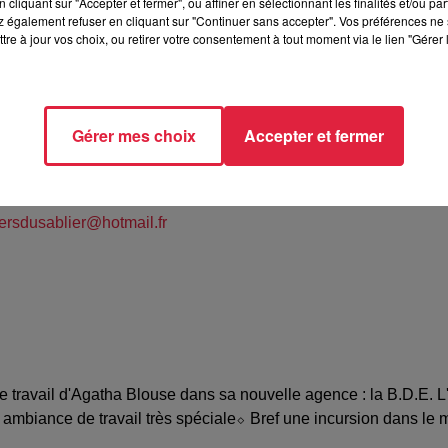
cliquant sur "Accepter et fermer", ou affiner en sélectionnant les finalités et/ou pa
 également refuser en cliquant sur "Continuer sans accepter". Vos préférences ne 
tre à jour vos choix, ou retirer votre consentement à tout moment via le lien "Gérer 
des Fêtes de Lampertheim
Gérer mes choix
Accepter et fermer
liers du Sablier
39649
iersdusablier@hotmail.fr
de travail d'Agatha Blouse dans sa nouvelle agence : la B.D.E. 
ne ambiance de travail très spéciale⬦ Bref une incursion dans l