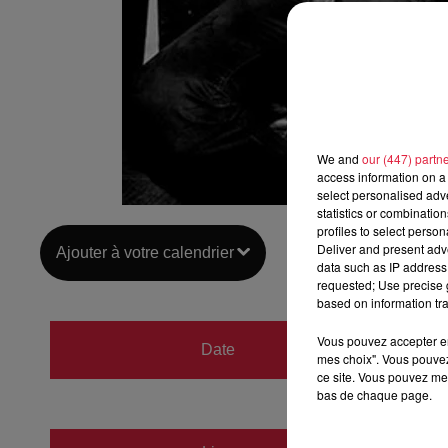
We and
our (447) partn
access information on a 
select personalised ad
statistics or combinatio
profiles to select person
Deliver and present adv
Ajouter à votre calendrier
data such as IP address 
requested; Use precise g
based on information tra
du
23 
Vous pouvez accepter en 
Date
mes choix". Vous pouvez
au
23 
ce site. Vous pouvez met
bas de chaque page.