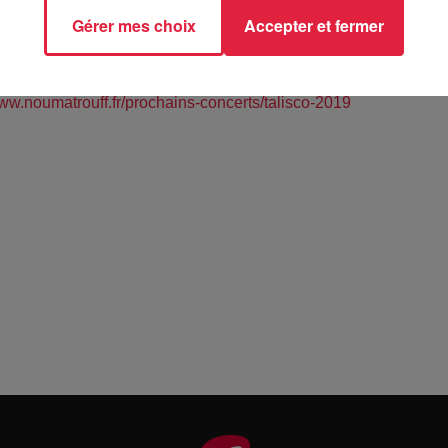
rouff - MULHOUSE (68)
Gérer mes choix
Accepter et fermer
www.noumatrouff.fr/prochains-concerts/talisco-2019