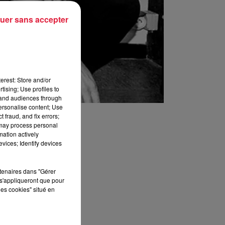
uer sans accepter
erest: Store and/or
tising; Use profiles to
tand audiences through
personalise content; Use
 fraud, and fix errors;
 may process personal
mation actively
vices; Identify devices
rtenaires dans "Gérer
s'appliqueront que pour
les cookies" situé en