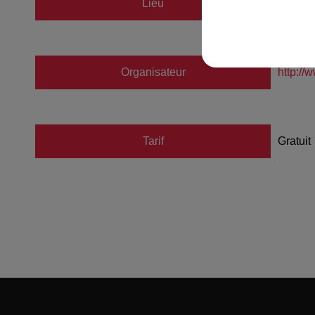
Lieu
Noumat
Organisateur
http://
Tarif
Gratuit