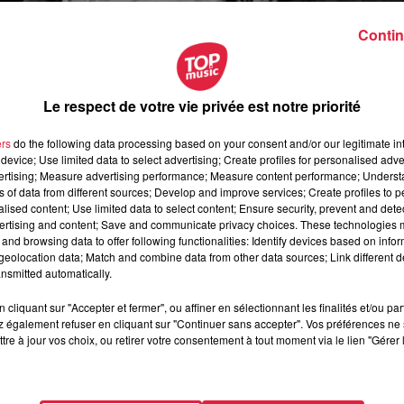
Contin
Le respect de votre vie privée est notre priorité
ers
do the following data processing based on your consent and/or our legitimate int
device; Use limited data to select advertising; Create profiles for personalised adver
vertising; Measure advertising performance; Measure content performance; Unders
ns of data from different sources; Develop and improve services; Create profiles to 
alised content; Use limited data to select content; Ensure security, prevent and detect
ertising and content; Save and communicate privacy choices. These technologies
and browsing data to offer following functionalities: Identify devices based on infor
eolocation data; Match and combine data from other data sources; Link different de
nsmitted automatically.
novembre 2019 à 0h00
cliquant sur "Accepter et fermer", ou affiner en sélectionnant les finalités et/ou pa
 également refuser en cliquant sur "Continuer sans accepter". Vos préférences ne 
novembre 2019 à 0h00
tre à jour vos choix, ou retirer votre consentement à tout moment via le lien "Gérer 