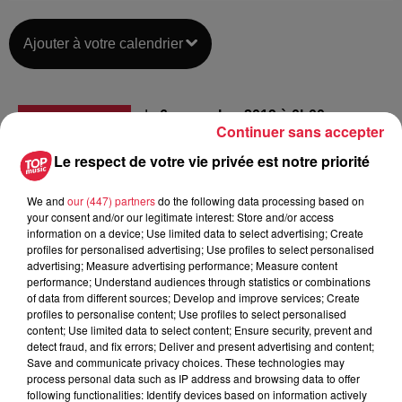
Ajouter à votre calendrier
du
6 novembre 2019 à 0h00
Continuer sans accepter
Date
au
6 novembre 2019 à 0h00
Le respect de votre vie privée est notre priorité
We and
our (447) partners
do the following data processing based on
your consent and/or our legitimate interest: Store and/or access
Embarcadère Quai des Belges -
Lieu
information on a device; Use limited data to select advertising; Create
STRASBOURG (67)
profiles for personalised advertising; Use profiles to select personalised
advertising; Measure advertising performance; Measure content
performance; Understand audiences through statistics or combinations
of data from different sources; Develop and improve services; Create
Pauline JACQUET
profiles to personalise content; Use profiles to select personalised
content; Use limited data to select content; Ensure security, prevent and
Organisateur
0388217805
detect fraud, and fix errors; Deliver and present advertising and content;
p.jacquet@strasbourg.port.fr
Save and communicate privacy choices. These technologies may
process personal data such as IP address and browsing data to offer
following functionalities: Identify devices based on information actively