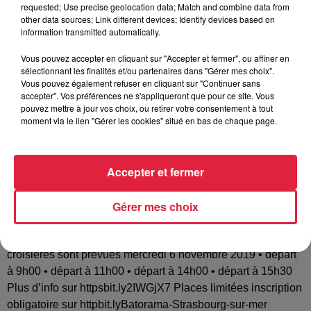
requested; Use precise geolocation data; Match and combine data from
other data sources; Link different devices; Identify devices based on
Tarif
Gratuit
information transmitted automatically.
Vous pouvez accepter en cliquant sur "Accepter et fermer", ou affiner en
sélectionnant les finalités et/ou partenaires dans "Gérer mes choix".
Vous pouvez également refuser en cliquant sur "Continuer sans
A travers une visite guidée en bateau-promenade Batorama
accepter". Vos préférences ne s'appliqueront que pour ce site. Vous
vous plongerez dans la richesse du patrimoine industriel
pouvez mettre à jour vos choix, ou retirer votre consentement à tout
moment via le lien "Gérer les cookies" situé en bas de chaque page.
strasbourgeois. En empruntant un itinéraire entre l'Ill et les
bassins portuaires vous comprendrez le fonctionnement du
2e port fluvial de France. L'embarquement s'effectuera Quai
Accepter et fermer
des Belges au pied du pont d’Anvers terminus du Tram F «
Place d’Islande ». Pendant plus d’une heure vous serez
Gérer mes choix
conduit à travers les infrastructures entreprises portuaires et
emprunterez notamment l’écluse nord pour rejoindre l’un
des terminaux à conteneurs du Port de Strasbourg. 4
croisières sont prévues mercredi 6 novembre 2019 • départ
à 9h00 • départ à 11h00 • départ à 14h00 • départ à 15h30
Plus d’info sur httpsbit.ly2IWGjX7 Places limitées inscription
obligatoire sur httpbit.lyBatorama-Strasbourg-sur-mer