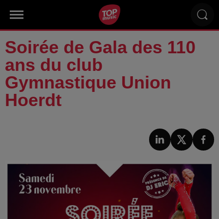
Soirée de Gala des 110
ans du club
Gymnastique Union
Hoerdt