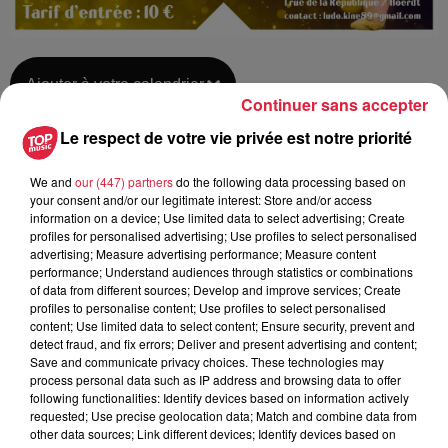
Ajouter à votre calendrier
Continuer sans accepter
Le respect de votre vie privée est notre priorité
du
23 novembre 2019 à 0h00
We and
our (447) partners
do the following data processing based on
Date
au
23 novembre 2019 à 0h00
your consent and/or our legitimate interest: Store and/or access
information on a device; Use limited data to select advertising; Create
profiles for personalised advertising; Use profiles to select personalised
advertising; Measure advertising performance; Measure content
performance; Understand audiences through statistics or combinations
Lieu
of data from different sources; Develop and improve services; Create
Centre Culturel de HOERDT (67)
profiles to personalise content; Use profiles to select personalised
content; Use limited data to select content; Ensure security, prevent and
detect fraud, and fix errors; Deliver and present advertising and content;
Save and communicate privacy choices. These technologies may
Guth Claude
process personal data such as IP address and browsing data to offer
following functionalities: Identify devices based on information actively
Organisateur
0629283753
requested; Use precise geolocation data; Match and combine data from
other data sources; Link different devices; Identify devices based on
gala110ans@gmail.com