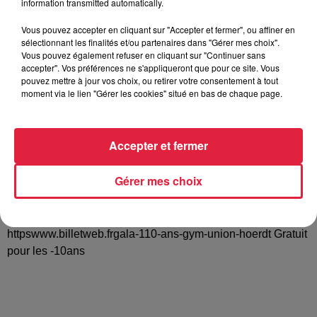
information transmitted automatically.
Vous pouvez accepter en cliquant sur "Accepter et fermer", ou affiner en
sélectionnant les finalités et/ou partenaires dans "Gérer mes choix".
Tarif
Gratuit
Vous pouvez également refuser en cliquant sur "Continuer sans
accepter". Vos préférences ne s'appliqueront que pour ce site. Vous
pouvez mettre à jour vos choix, ou retirer votre consentement à tout
moment via le lien "Gérer les cookies" situé en bas de chaque page.
La Gymnastique de Haut-niveau s'est donnée rendez vous à
Hoerdt pour fêter avec vous le 110ème anniversaire du club
Accepter et fermer
en vous présentant un Gala haut en couleur. le show
débutera à 19h30 avec la participation de Gymnastes de
Gérer mes choix
renommée internationale et se poursuivra par une soirée
dansante animée par DJ Eric. tarif 10€ en prévente via page
facebook @gymnastique.union.hoerdt ou
httpswww.billetweb.frgala-110-ans-gym-union-hoerdt Gratuit
pour les -10ans