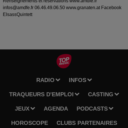
Renseignements et réservations www.amdfe.fr
infos@amdfe.fr 06.46.49.06.50 www.granaten.at Facebook
ElsassQuintett
RADIO
INFOS
TRAQUEURS D'EMPLOI
CASTING
JEUX
AGENDA
PODCASTS
HOROSCOPE
CLUBS PARTENAIRES