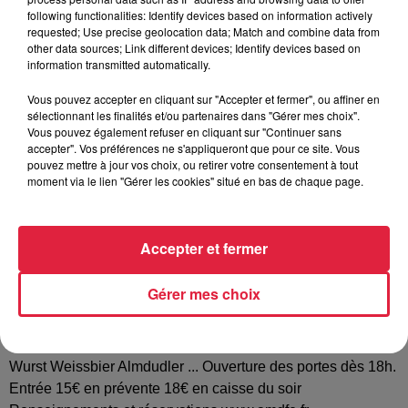
Tarif
Gratuit
following functionalities: Identify devices based on information actively
requested; Use precise geolocation data; Match and combine data from
other data sources; Link different devices; Identify devices based on
information transmitted automatically.
L'AMDF Engwiller (Association de Musique et Danse
Vous pouvez accepter en cliquant sur "Accepter et fermer", ou affiner en
Folklorique) organise sa seconde grande soirée
sélectionnant les finalités et/ou partenaires dans "Gérer mes choix".
Tyrolerfescht le dimanche 10112019 à la Maison des Loisirs
Vous pouvez également refuser en cliquant sur "Continuer sans
accepter". Vos préférences ne s'appliqueront que pour ce site. Vous
d'Uberach. Pour l'occasion le party-band autrichien Die
pouvez mettre à jour vos choix, ou retirer votre consentement à tout
Granaten animera la soirée. Le groupe de 4 musiciens
moment via le lien "Gérer les cookies" situé en bas de chaque page.
habitué des fêtes populaires autrichiennes et allemandes
(notament les fêtes de la bière de Stuttgart et de Vienne)
saura mettre l'ambiance. Anja Claudia David et Wolfgang
Accepter et fermer
sont à l'aise dans tous les styles titres festifs hits actuels
Oldies Ballermann. L'ambiance sera assurée dès la
Gérer mes choix
première partie grâce au jeune ensemble nord-alsacien des
Elsass Quintett. De nombreuses spécialités autrichiennes
seront proposées Käsesplätzle Schnitzel-Burger Curry-
Wurst Weissbier Almdudler ... Ouverture des portes dès 18h.
Entrée 15€ en prévente 18€ en caisse du soir