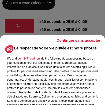
Ajouter à votre calendrier
du
10 novembre 2019 à 0h00
Date
au
10 novembre 2019 à 0h00
Continuer sans accepter
Le respect de votre vie privée est notre priorité
Lieu
Uberach (67350 Val de Moder)
We and
our (447) partners
do the following data processing based on
your consent and/or our legitimate interest: Store and/or access
information on a device; Use limited data to select advertising; Create
Thierry RUSCHER
profiles for personalised advertising; Use profiles to select personalised
advertising; Measure advertising performance; Measure content
Organisateur
0682589846
performance; Understand audiences through statistics or combinations
of data from different sources; Develop and improve services; Create
ruscher@hotmail.com
profiles to personalise content; Use profiles to select personalised
content; Use limited data to select content; Ensure security, prevent and
detect fraud, and fix errors; Deliver and present advertising and content;
Save and communicate privacy choices. These technologies may
process personal data such as IP address and browsing data to offer