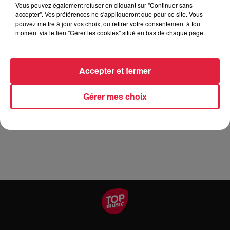
Vous pouvez également refuser en cliquant sur "Continuer sans
accepter". Vos préférences ne s'appliqueront que pour ce site. Vous
pouvez mettre à jour vos choix, ou retirer votre consentement à tout
moment via le lien "Gérer les cookies" situé en bas de chaque page.
Des prisons à l'IVG en passant par l'adoption et la
réconciliation européenne Simone Veil a -uvré toute sa vie
pour le bien commun. De son adolescence dans les camps
Accepter et fermer
de concentration à ses combats pour l'équité la compagnie
Plus qu'hier moins que demain revient en six tableaux
Gérer mes choix
chorégraphiques sur le parcours qui a forgé cette femme
exceptionnelle.