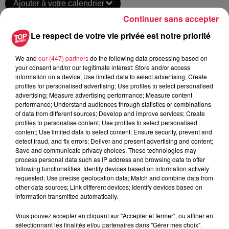
Ajouter à votre calendrier
Continuer sans accepter
Le respect de votre vie privée est notre priorité
du
16 novembre 2019 à 0h00
Date
We and
our (447) partners
do the following data processing based on
au
16 novembre 2019 à 0h00
your consent and/or our legitimate interest: Store and/or access
information on a device; Use limited data to select advertising; Create
profiles for personalised advertising; Use profiles to select personalised
advertising; Measure advertising performance; Measure content
performance; Understand audiences through statistics or combinations
Lieu
Salle du Millénium de Haguenau
of data from different sources; Develop and improve services; Create
profiles to personalise content; Use profiles to select personalised
content; Use limited data to select content; Ensure security, prevent and
detect fraud, and fix errors; Deliver and present advertising and content;
Line-Marie Gérold
Save and communicate privacy choices. These technologies may
process personal data such as IP address and browsing data to offer
Organisateur
0670976118
following functionalities: Identify devices based on information actively
requested; Use precise geolocation data; Match and combine data from
cie.plusquhier@gmail.com
other data sources; Link different devices; Identify devices based on
information transmitted automatically.
Vous pouvez accepter en cliquant sur "Accepter et fermer", ou affiner en
sélectionnant les finalités et/ou partenaires dans "Gérer mes choix".
Tarif
Gratuit