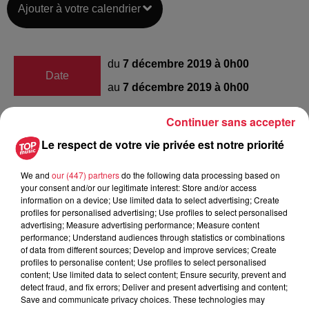
Ajouter à votre calendrier
du
7 décembre 2019 à 0h00
Date
au
7 décembre 2019 à 0h00
Continuer sans accepter
Eglise Saint Thomas -
Le respect de votre vie privée est notre priorité
Lieu
STRASBOURG (67)
We and
our (447) partners
do the following data processing based on
your consent and/or our legitimate interest: Store and/or access
information on a device; Use limited data to select advertising; Create
HERING Michel
profiles for personalised advertising; Use profiles to select personalised
advertising; Measure advertising performance; Measure content
Organisateur
0685666089
performance; Understand audiences through statistics or combinations
of data from different sources; Develop and improve services; Create
info@dgmfrance.com
profiles to personalise content; Use profiles to select personalised
content; Use limited data to select content; Ensure security, prevent and
detect fraud, and fix errors; Deliver and present advertising and content;
Save and communicate privacy choices. These technologies may