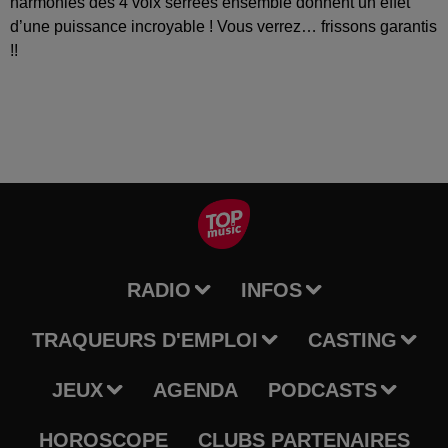
harmonies des 4 voix serrées ensemble donnent un effet
d’une puissance incroyable ! Vous verrez… frissons garantis
!!
RADIO
INFOS
TRAQUEURS D'EMPLOI
CASTING
JEUX
AGENDA
PODCASTS
HOROSCOPE
CLUBS PARTENAIRES