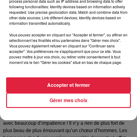
process personal data such as IP address and browsing data to offer
Tarif
Gratuit
following functionalities: Identify devices based on information actively
requested; Use precise geolocation data; Match and combine data from
other data sources; Link different devices; Identify devices based on
information transmitted automatically.
Le chœur d’hommes d’Alsace se compose cette année de
Vous pouvez accepter en cliquant sur "Accepter et fermer", ou affiner en
40 chanteurs et musiciens sous la direction de Don GRIGG
sélectionnant les finalités et/ou partenaires dans "Gérer mes choix".
chef de chœur et musicien professionnel originaire du
Vous pouvez également refuser en cliquant sur "Continuer sans
Canada et installé en France depuis de nombreuses
accepter". Vos préférences ne s'appliqueront que pour ce site. Vous
pouvez mettre à jour vos choix, ou retirer votre consentement à tout
années. Répartis en 2 à 3 groupes de répétition du Nord au
moment via le lien "Gérer les cookies" situé en bas de chaque page.
Sud de l’Alsace les choristes préparent sous la direction de
chefs de chœurs locaux puis tous ensemble un programme
alliant chants de Noël traditionnels et modernes ainsi que du
Accepter et fermer
gospel. Ce projet musical se renouvelle d’année en année
avec des nouveautés et réunit à chaque fois de nombreux
Gérer mes choix
spectateurs enthousiastes dans de beaux édifices religieux.
Ces concerts vous permettront de rentrer de plain pied dans
cette magnifique période de l’avent. Nous vous y attendons
avec beaucoup d’impatience ! Il n’y a rien de plus fort de
plus beau de plus émouvant qu’un chœur d’hommes. Les