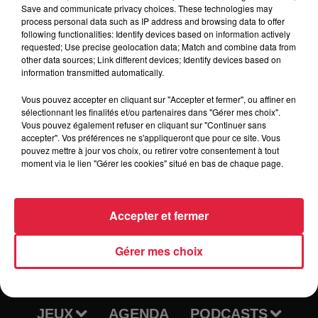
noel-hier-aujourd-hui
Save and communicate privacy choices. These technologies may
process personal data such as IP address and browsing data to offer
following functionalities: Identify devices based on information actively
requested; Use precise geolocation data; Match and combine data from
other data sources; Link different devices; Identify devices based on
Tarif
Gratuit
information transmitted automatically.
Vous pouvez accepter en cliquant sur "Accepter et fermer", ou affiner en
sélectionnant les finalités et/ou partenaires dans "Gérer mes choix".
Vous pouvez également refuser en cliquant sur "Continuer sans
accepter". Vos préférences ne s'appliqueront que pour ce site. Vous
pouvez mettre à jour vos choix, ou retirer votre consentement à tout
moment via le lien "Gérer les cookies" situé en bas de chaque page.
Accepter et fermer
RADIO
INFOS
Gérer mes choix
TRAQUEURS D'EMPLOI
CASTING
JEUX
AGENDA
PODCASTS