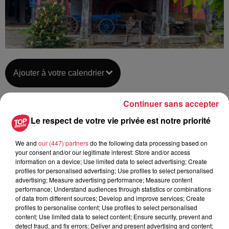
Ajouter à votre calendrier
Continuer sans accepter
du
30 novembre 2019 à 0h00
Le respect de votre vie privée est notre priorité
Date
au
5 janvier 2020 à 0h00
We and
our (447) partners
do the following data processing based on
your consent and/or our legitimate interest: Store and/or access
information on a device; Use limited data to select advertising; Create
profiles for personalised advertising; Use profiles to select personalised
L'Ecomusée d'Alsace -
Lieu
advertising; Measure advertising performance; Measure content
UNGERSHEIM (68)
performance; Understand audiences through statistics or combinations
of data from different sources; Develop and improve services; Create
profiles to personalise content; Use profiles to select personalised
content; Use limited data to select content; Ensure security, prevent and
https://www.ecomusee.alsace/fr/programm
Organisateur
detect fraud, and fix errors; Deliver and present advertising and content;