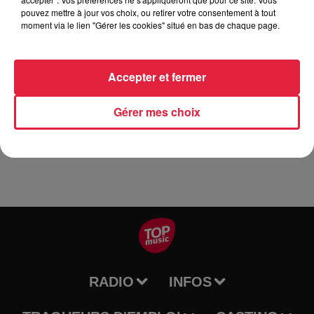
Tarif
Gratuit
pouvez mettre à jour vos choix, ou retirer votre consentement à tout
moment via le lien "Gérer les cookies" situé en bas de chaque page.
Les Indomptables reçoivent pour le compte de la 9 émé
Accepter et fermer
journée de championnat de France de Nationale 1 l'équipe
de Thouars. Pour pouvoir coller à la tête du championnat les
Gérer mes choix
Indomptables se doivent de remporter ce match. GOGEISPO
RADIO
INFOS