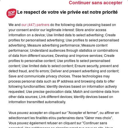
Continuer sans accepter
Ajouter à votre calendrier
Le respect de votre vie privée est notre priorité
We and
our (447) partners
do the following data processing based on
du
30 novembre 2019 à 0h00
your consent and/or our legitimate interest: Store and/or access
Date
information on a device; Use limited data to select advertising; Create
au
30 novembre 2019 à 0h00
profiles for personalised advertising; Use profiles to select personalised
advertising; Measure advertising performance; Measure content
performance; Understand audiences through statistics or combinations
of data from different sources; Develop and improve services; Create
profiles to personalise content; Use profiles to select personalised
Lieu
Complexe sportif de Geispolsheim
content; Use limited data to select content; Ensure security, prevent and
detect fraud, and fix errors; Deliver and present advertising and content;
Save and communicate privacy choices. These technologies may
process personal data such as IP address and browsing data to offer
LE BAS GERARD
following functionalities: Identify devices based on information actively
requested; Use precise geolocation data; Match and combine data from
Organisateur
0388761244
other data sources; Link different devices; Identify devices based on
information transmitted automatically.
gerard.lebas@estvideo.fr
Vous pouvez accepter en cliquant sur "Accepter et fermer", ou affiner en
sélectionnant les finalités et/ou partenaires dans "Gérer mes choix".
Vous pouvez également refuser en cliquant sur "Continuer sans
accepter". Vos préférences ne s'appliqueront que pour ce site. Vous