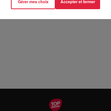
Gérer mes choix
Accepter et fermer
//www.facebook.com/events/363671241175327/