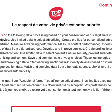
Contin
Le respect de votre vie privée est notre priorité
ers
do the following data processing based on your consent and/or our legitimate int
device; Use limited data to select advertising; Create profiles for personalised adver
vertising; Measure advertising performance; Measure content performance; Unders
ns of data from different sources; Develop and improve services; Create profiles to 
alised content; Use limited data to select content; Ensure security, prevent and detect
ertising and content; Save and communicate privacy choices. These technologies
and browsing data to offer following functionalities: Identify devices based on infor
eolocation data; Match and combine data from other data sources; Link different de
nsmitted automatically.
écembre 2019 à 0h00
cliquant sur "Accepter et fermer", ou affiner en sélectionnant les finalités et/ou pa
écembre 2019 à 0h00
 également refuser en cliquant sur "Continuer sans accepter". Vos préférences ne 
tre à jour vos choix, ou retirer votre consentement à tout moment via le lien "Gérer 
queterie - SCHILTIGHEIM