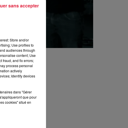
uer sans accepter
erest: Store and/or
tising; Use profiles to
tand audiences through
personalise content; Use
 fraud, and fix errors;
 may process personal
mation actively
vices; Identify devices
rtenaires dans "Gérer
s'appliqueront que pour
les cookies" situé en