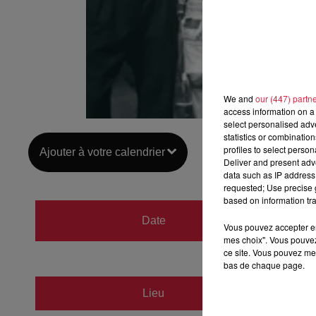
We and
our (447) partn
access information on a 
select personalised ad
statistics or combinatio
profiles to select person
Ajouter à votre calendrier
Deliver and present adv
data such as IP address 
requested; Use precise g
based on information tra
du
7 d
Date
Vous pouvez accepter en 
au
7 d
mes choix". Vous pouvez
ce site. Vous pouvez met
bas de chaque page.
Lieu
La Bri