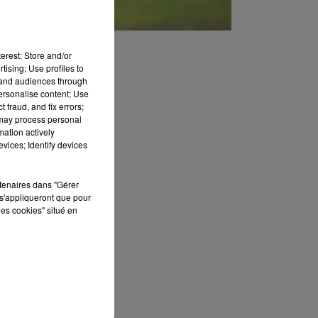
erest: Store and/or
tising; Use profiles to
tand audiences through
personalise content; Use
 fraud, and fix errors;
 may process personal
mation actively
vices; Identify devices
rtenaires dans "Gérer
s'appliqueront que pour
les cookies" situé en