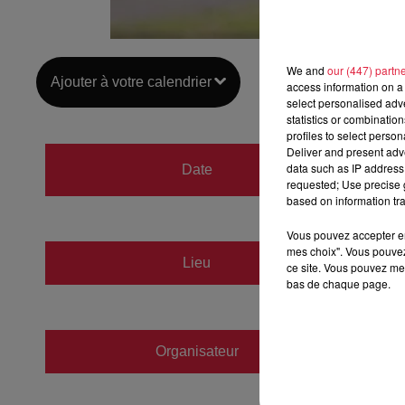
We and
our (447) partn
Ajouter à votre calendrier
access information on a 
select personalised ad
statistics or combinatio
profiles to select person
Deliver and present adv
du
6 ju
data such as IP address 
Date
requested; Use precise g
au
6 ju
based on information tra
Vous pouvez accepter en 
mes choix". Vous pouvez
Lieu
ce site. Vous pouvez met
HUNIN
bas de chaque page.
Organisateur
https: