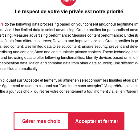
Le respect de votre vie privée est notre priorité
ers
do the following data processing based on your consent and/or our legitimate int
device; Use limited data to select advertising; Create profiles for personalised adver
vertising; Measure advertising performance; Measure content performance; Unders
ns of data from different sources; Develop and improve services; Create profiles to 
alised content; Use limited data to select content; Ensure security, prevent and detect
ertising and content; Save and communicate privacy choices. These technologies
in 2018 à 0h00
and browsing data to offer following functionalities: Identify devices based on infor
eolocation data; Match and combine data from other data sources; Link different de
in 2018 à 0h00
nsmitted automatically.
cliquant sur "Accepter et fermer", ou affiner en sélectionnant les finalités et/ou pa
 également refuser en cliquant sur "Continuer sans accepter". Vos préférences ne 
tre à jour vos choix, ou retirer votre consentement à tout moment via le lien "Gérer 
GUE (67)
//www.facebook.com/events/1922971024660534/
Gérer mes choix
Accepter et fermer