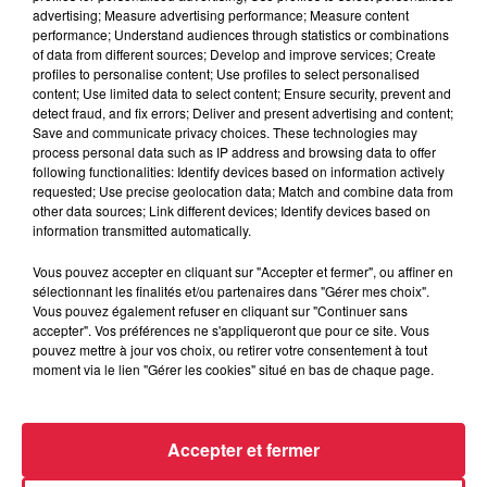
Ajouter à votre calendrier
advertising; Measure advertising performance; Measure content
performance; Understand audiences through statistics or combinations
of data from different sources; Develop and improve services; Create
profiles to personalise content; Use profiles to select personalised
content; Use limited data to select content; Ensure security, prevent and
du
1er décembre 2019 à 0h00
detect fraud, and fix errors; Deliver and present advertising and content;
Date
Save and communicate privacy choices. These technologies may
au
1er décembre 2019 à 0h00
process personal data such as IP address and browsing data to offer
following functionalities: Identify devices based on information actively
requested; Use precise geolocation data; Match and combine data from
other data sources; Link different devices; Identify devices based on
information transmitted automatically.
Lieu
BOURTZWILLER (68)
Vous pouvez accepter en cliquant sur "Accepter et fermer", ou affiner en
sélectionnant les finalités et/ou partenaires dans "Gérer mes choix".
Vous pouvez également refuser en cliquant sur "Continuer sans
accepter". Vos préférences ne s'appliqueront que pour ce site. Vous
Tarif
Gratuit
pouvez mettre à jour vos choix, ou retirer votre consentement à tout
moment via le lien "Gérer les cookies" situé en bas de chaque page.
Accepter et fermer