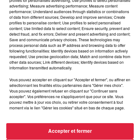
profiles for personalised advertising; Use profiles to select personalised
du
4 décembre 2019 à 0h00
advertising; Measure advertising performance; Measure content
Date
performance; Understand audiences through statistics or combinations
au
4 décembre 2019 à 0h00
of data from different sources; Develop and improve services; Create
profiles to personalise content; Use profiles to select personalised
content; Use limited data to select content; Ensure security, prevent and
detect fraud, and fix errors; Deliver and present advertising and content;
Lieu
Save and communicate privacy choices. These technologies may
Le Treize - COLMAR (68)
process personal data such as IP address and browsing data to offer
following functionalities: Identify devices based on information actively
requested; Use precise geolocation data; Match and combine data from
other data sources; Link different devices; Identify devices based on
https://www.facebook.com/LAp%C3%A9r
information transmitted automatically.
Organisateur
du-Colmarien-620205961424885/
Vous pouvez accepter en cliquant sur "Accepter et fermer", ou affiner en
sélectionnant les finalités et/ou partenaires dans "Gérer mes choix".
Vous pouvez également refuser en cliquant sur "Continuer sans
accepter". Vos préférences ne s'appliqueront que pour ce site. Vous
Tarif
Gratuit
pouvez mettre à jour vos choix, ou retirer votre consentement à tout
moment via le lien "Gérer les cookies" situé en bas de chaque page.
Accepter et fermer