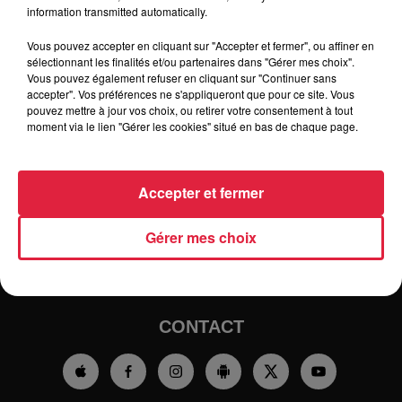
information transmitted automatically.
Vous pouvez accepter en cliquant sur "Accepter et fermer", ou affiner en
sélectionnant les finalités et/ou partenaires dans "Gérer mes choix".
Vous pouvez également refuser en cliquant sur "Continuer sans
accepter". Vos préférences ne s'appliqueront que pour ce site. Vous
pouvez mettre à jour vos choix, ou retirer votre consentement à tout
moment via le lien "Gérer les cookies" situé en bas de chaque page.
RADIO
INFOS
Accepter et fermer
TRAQUEURS D'EMPLOI
CASTING
Gérer mes choix
JEUX
AGENDA
PODCASTS
HOROSCOPE
CLUBS PARTENAIRES
CONTACT