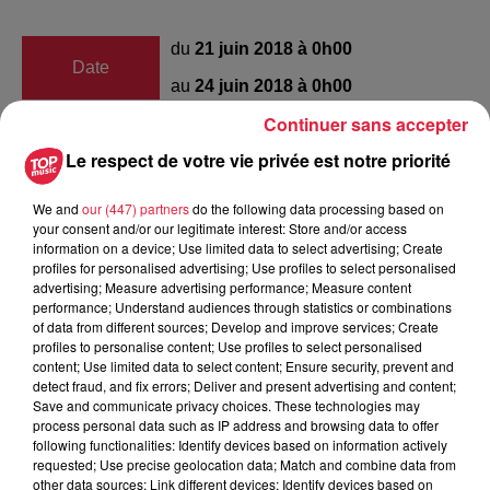
du
21 juin 2018 à 0h00
Date
au
24 juin 2018 à 0h00
Continuer sans accepter
Le respect de votre vie privée est notre priorité
Lieu
SAINTE-MARIE-AUX-MINES (68)
We and
our (447) partners
do the following data processing based on
your consent and/or our legitimate interest: Store and/or access
information on a device; Use limited data to select advertising; Create
profiles for personalised advertising; Use profiles to select personalised
advertising; Measure advertising performance; Measure content
Organisateur
http://www.sainte-marie-mineral.com/fr/
performance; Understand audiences through statistics or combinations
of data from different sources; Develop and improve services; Create
profiles to personalise content; Use profiles to select personalised
content; Use limited data to select content; Ensure security, prevent and
detect fraud, and fix errors; Deliver and present advertising and content;
Tarif
Gratuit
Save and communicate privacy choices. These technologies may
process personal data such as IP address and browsing data to offer
following functionalities: Identify devices based on information actively
requested; Use precise geolocation data; Match and combine data from
other data sources; Link different devices; Identify devices based on