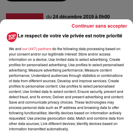
du
24 décembre 2019 à 0h00
Date
Continuer sans accepter
au
24 décembre 2019 à 0h00
Le respect de votre vie privée est notre priorité
We and
our (447) partners
do the following data processing based on
Lieu
your consent and/or our legitimate interest: Store and/or access
salle des fêtes - BREITENBACH 67
information on a device; Use limited data to select advertising; Create
profiles for personalised advertising; Use profiles to select personalised
advertising; Measure advertising performance; Measure content
performance; Understand audiences through statistics or combinations
Neveux-Ouy Viviane
of data from different sources; Develop and improve services; Create
profiles to personalise content; Use profiles to select personalised
Organisateur
0388570297
content; Use limited data to select content; Ensure security, prevent and
detect fraud, and fix errors; Deliver and present advertising and content;
contact@echoval.fr
Save and communicate privacy choices. These technologies may
process personal data such as IP address and browsing data to offer
following functionalities: Identify devices based on information actively
requested; Use precise geolocation data; Match and combine data from
other data sources; Link different devices; Identify devices based on
Tarif
Gratuit
information transmitted automatically.