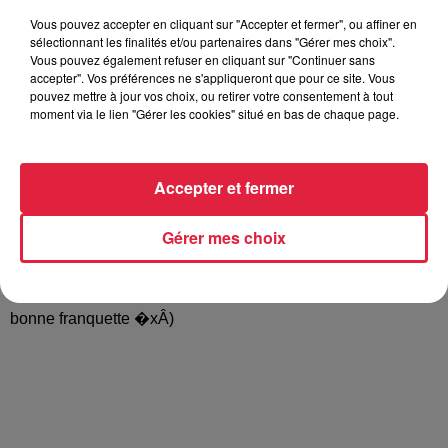
Vous pouvez accepter en cliquant sur "Accepter et fermer", ou affiner en
sélectionnant les finalités et/ou partenaires dans "Gérer mes choix".
Yesss ! enfin un truc cool à Noël ! Une petite auberge
Vous pouvez également refuser en cliquant sur "Continuer sans
accepter". Vos préférences ne s'appliqueront que pour ce site. Vous
espagnole le 24 decembre au soir ça vous tente A
pouvez mettre à jour vos choix, ou retirer votre consentement à tout
Breitenbach la mairie nous ouvre la salle du bas à l’espace
moment via le lien "Gérer les cookies" situé en bas de chaque page.
socio-culturel! parlez en à vos voisins amis et à tout ceux et
celles qui en ont marre de juste parler à leur chat le soir du
réveillon �xÉ Le principe est simple on se rejoint vers 20h
Accepter et fermer
là bas avec votre spécialité culinaire ou de quoi s’abreuver
et un petit cadeau d’une valeur symbolique à déposer à
Gérer mes choix
l’entrée . Puis place à la détente et à la fête �x�} Vous
pouvez aussi apporter vos instruments de musique c’est
ouvert à vos créativités ! (Une auberge espagnole à la
bonne franquette �xÂ)