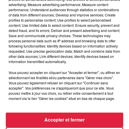
advertising; Measure advertising performance; Measure content
Date
au
8 janvier 2020 à 0h00
performance; Understand audiences through statistics or combinations
of data from different sources; Develop and improve services; Create
profiles to personalise content; Use profiles to select personalised
content; Use limited data to select content; Ensure security, prevent and
detect fraud, and fix errors; Deliver and present advertising and content;
Lieu
Save and communicate privacy choices. These technologies may
Au Bureau - COLMAR (68)
process personal data such as IP address and browsing data to offer
following functionalities: Identify devices based on information actively
requested; Use precise geolocation data; Match and combine data from
other data sources; Link different devices; Identify devices based on
https://www.facebook.com/Collectif-des-
information transmitted automatically.
Organisateur
Bars-Colmariens-585890474842278/
Vous pouvez accepter en cliquant sur "Accepter et fermer", ou affiner en
sélectionnant les finalités et/ou partenaires dans "Gérer mes choix".
Vous pouvez également refuser en cliquant sur "Continuer sans
accepter". Vos préférences ne s'appliqueront que pour ce site. Vous
Tarif
Gratuit
pouvez mettre à jour vos choix, ou retirer votre consentement à tout
moment via le lien "Gérer les cookies" situé en bas de chaque page.
Accepter et fermer