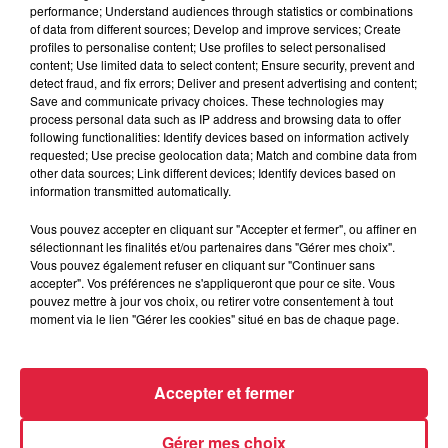
performance; Understand audiences through statistics or combinations
Organisateur
0683956710
of data from different sources; Develop and improve services; Create
profiles to personalise content; Use profiles to select personalised
wurth.helene@wanadoo.fr
content; Use limited data to select content; Ensure security, prevent and
detect fraud, and fix errors; Deliver and present advertising and content;
Save and communicate privacy choices. These technologies may
process personal data such as IP address and browsing data to offer
Tarif
Gratuit
following functionalities: Identify devices based on information actively
requested; Use precise geolocation data; Match and combine data from
other data sources; Link different devices; Identify devices based on
information transmitted automatically.
La chorale Sainte Cécile de Rhinau et ses amis chantent
Vous pouvez accepter en cliquant sur "Accepter et fermer", ou affiner en
Noël le 5 janvier à 17h en l'église de Hilsenheim. Entrée
sélectionnant les finalités et/ou partenaires dans "Gérer mes choix".
Vous pouvez également refuser en cliquant sur "Continuer sans
libre -plateau en faveur de la recherche médicale (maladie
accepter". Vos préférences ne s'appliqueront que pour ce site. Vous
de Krabbe) et pour entourer la famille de Lily.
pouvez mettre à jour vos choix, ou retirer votre consentement à tout
moment via le lien "Gérer les cookies" situé en bas de chaque page.
Accepter et fermer
Gérer mes choix